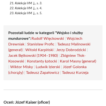
Kolekcja VM ↓, s. 3.
Kolekcja VM ↓, s. 4.
Kolekcja VM ↓, s. 5.
Pozostali ludzie w kategorii "Wojsko i służby
mundurowe":
Rudolf Więckowski
|
Wojciech
Drewniak
|
Stanisław Profic
|
Tadeusz Malinowski
(generał)
|
Witold Karpiński
|
Jerzy Dobrodzicki
|
Jacek Bętkowski (1904–1980)
|
Zbigniew Tłok-
Kosowski
|
Konstanty Łotocki
|
Karol Masny (generał)
|
Wiktor Misky
|
Ludwik Izierski
|
Józef Golonka
(chorąży)
|
Tadeusz Zapałowicz
|
Tadeusz Kurzeja
Oceń: Józef Kaiser (oficer)