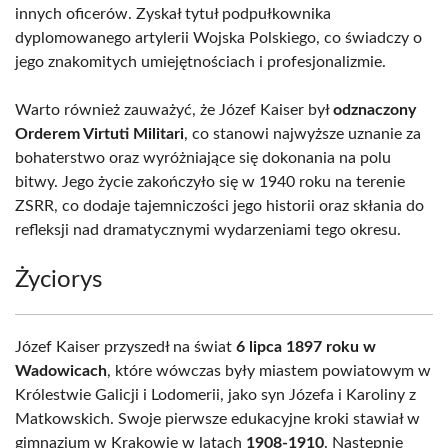
innych oficerów. Zyskał tytuł podpułkownika
dyplomowanego artylerii Wojska Polskiego, co świadczy o
jego znakomitych umiejętnościach i profesjonalizmie.
Warto również zauważyć, że Józef Kaiser był
odznaczony
Orderem Virtuti Militari
, co stanowi najwyższe uznanie za
bohaterstwo oraz wyróżniające się dokonania na polu
bitwy. Jego życie zakończyło się w 1940 roku na terenie
ZSRR, co dodaje tajemniczości jego historii oraz skłania do
refleksji nad dramatycznymi wydarzeniami tego okresu.
Życiorys
Józef Kaiser przyszedł na świat
6 lipca 1897 roku w
Wadowicach
, które wówczas były miastem powiatowym w
Królestwie Galicji i Lodomerii, jako syn Józefa i Karoliny z
Matkowskich. Swoje pierwsze edukacyjne kroki stawiał w
gimnazjum w Krakowie w latach
1908-1910
. Następnie