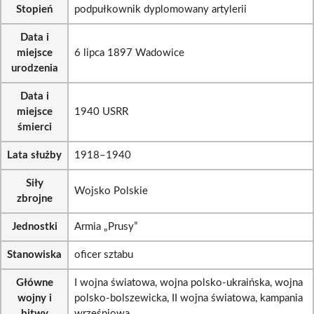
Stopień
podpułkownik dyplomowany artylerii
Data i
miejsce
6 lipca 1897 Wadowice
urodzenia
Data i
miejsce
1940 USRR
śmierci
Lata służby
1918–1940
Siły
Wojsko Polskie
zbrojne
Jednostki
Armia „Prusy”
Stanowiska
oficer sztabu
Główne
I wojna światowa, wojna polsko-ukraińska, wojna
wojny i
polsko-bolszewicka, II wojna światowa, kampania
bitwy
wrześniowa