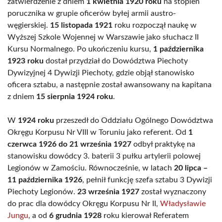
zatwierdzenie z dniem
1 kwietnia 1920 roku
na stopień
porucznika w grupie oficerów byłej armii austro-
węgierskiej.
15 listopada 1921
roku rozpoczął naukę w
Wyższej Szkole Wojennej w Warszawie jako słuchacz II
Kursu Normalnego. Po ukończeniu kursu,
1 października
1923 roku
dostał przydział do Dowództwa Piechoty
Dywizyjnej 4 Dywizji Piechoty, gdzie objął stanowisko
oficera sztabu, a następnie został awansowany na kapitana
z dniem
15 sierpnia 1924 roku
.
W
1924 roku
przeszedł do Oddziału Ogólnego Dowództwa
Okręgu Korpusu Nr VIII w Toruniu jako referent. Od
1
czerwca 1926 do 21 września 1927
odbył praktykę na
stanowisku dowódcy 3. baterii 3 pułku artylerii polowej
Legionów w Zamościu. Równocześnie, w latach
20 lipca –
11 października 1926
, pełnił funkcję szefa sztabu 3 Dywizji
Piechoty Legionów.
23 września 1927
został wyznaczony
do prac dla dowódcy Okręgu Korpusu Nr II,
Władysławie
Jungu
, a od
6 grudnia 1928
roku kierował Referatem