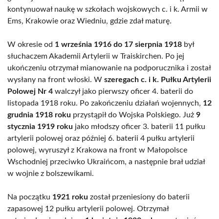
kontynuował naukę w szkołach wojskowych c. i k. Armii w
Ems, Krakowie oraz Wiedniu, gdzie zdał maturę.
W okresie od
1 września 1916 do 17 sierpnia 1918
był
słuchaczem Akademii Artylerii w Traiskirchen. Po jej
ukończeniu otrzymał mianowanie na podporucznika i został
wysłany na front włoski. W
szeregach c. i k. Pułku Artylerii
Polowej Nr 4
walczył jako pierwszy oficer 4. baterii do
listopada 1918 roku. Po zakończeniu działań wojennych,
12
grudnia 1918 roku
przystąpił do Wojska Polskiego. Już
9
stycznia 1919 roku
jako młodszy oficer 3. baterii 11 pułku
artylerii polowej oraz później 6. baterii 4 pułku artylerii
polowej, wyruszył z Krakowa na front w Małopolsce
Wschodniej przeciwko Ukraińcom, a następnie brał udział
w wojnie z bolszewikami.
Na początku
1921 roku
został przeniesiony do baterii
zapasowej 12 pułku artylerii polowej. Otrzymał