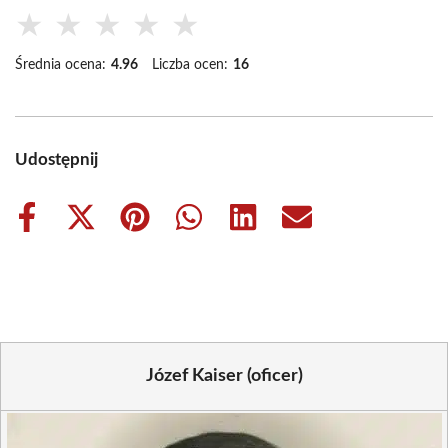
★
★
★
★
★
Średnia ocena:
4.96
Liczba ocen:
16
Udostępnij
Share
Share
Share
Share
Share
Share
on
on
on
on
on
on
Facebook
X
Pinterest
WhatsApp
LinkedIn
Email
(Twitter)
Józef Kaiser (oficer)