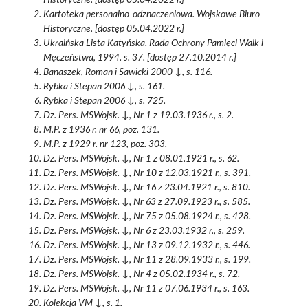
Historyczne. [dostęp 05.04.2022 r.]
Kartoteka personalno-odznaczeniowa. Wojskowe Biuro
Historyczne. [dostęp 05.04.2022 r.]
Ukraińska Lista Katyńska. Rada Ochrony Pamięci Walk i
Męczeństwa, 1994. s. 37. [dostęp 27.10.2014 r.]
Banaszek, Roman i Sawicki 2000 ↓, s. 116.
Rybka i Stepan 2006 ↓, s. 161.
Rybka i Stepan 2006 ↓, s. 725.
Dz. Pers. MSWojsk. ↓, Nr 1 z 19.03.1936 r., s. 2.
M.P. z 1936 r. nr 66, poz. 131.
M.P. z 1929 r. nr 123, poz. 303.
Dz. Pers. MSWojsk. ↓, Nr 1 z 08.01.1921 r., s. 62.
Dz. Pers. MSWojsk. ↓, Nr 10 z 12.03.1921 r., s. 391.
Dz. Pers. MSWojsk. ↓, Nr 16 z 23.04.1921 r., s. 810.
Dz. Pers. MSWojsk. ↓, Nr 63 z 27.09.1923 r., s. 585.
Dz. Pers. MSWojsk. ↓, Nr 75 z 05.08.1924 r., s. 428.
Dz. Pers. MSWojsk. ↓, Nr 6 z 23.03.1932 r., s. 259.
Dz. Pers. MSWojsk. ↓, Nr 13 z 09.12.1932 r., s. 446.
Dz. Pers. MSWojsk. ↓, Nr 11 z 28.09.1933 r., s. 199.
Dz. Pers. MSWojsk. ↓, Nr 4 z 05.02.1934 r., s. 72.
Dz. Pers. MSWojsk. ↓, Nr 11 z 07.06.1934 r., s. 163.
Kolekcja VM ↓, s. 1.