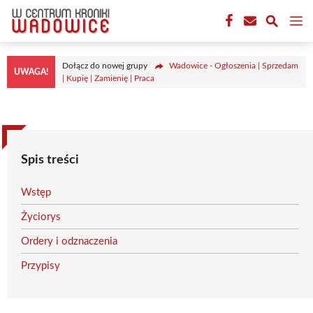
Przejdź
M
do
treści
Dołącz do nowej grupy
Wadowice - Ogłoszenia | Sprzedam
UWAGA!
| Kupię | Zamienię | Praca
Spis treści
Wstęp
Życiorys
Ordery i odznaczenia
Przypisy