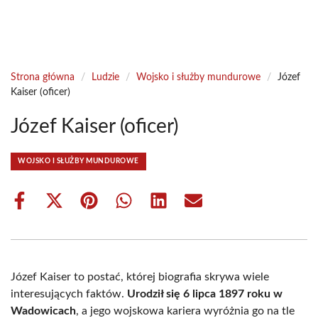
Strona główna
/
Ludzie
/
Wojsko i służby mundurowe
/
Józef
Kaiser (oficer)
Józef Kaiser (oficer)
WOJSKO I SŁUŻBY MUNDUROWE
Share
Share
Share
Share
Share
Share
on
on
on
on
on
on
Facebook
X
Pinterest
WhatsApp
LinkedIn
Email
(Twitter)
Józef Kaiser to postać, której biografia skrywa wiele
interesujących faktów.
Urodził się 6 lipca 1897 roku w
Wadowicach
, a jego wojskowa kariera wyróżnia go na tle