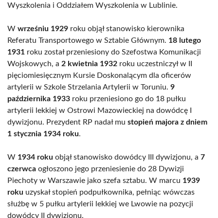
Wyszkolenia i Oddziałem Wyszkolenia w Lublinie.
W
wrześniu 1929
roku objął stanowisko kierownika
Referatu Transportowego w Sztabie Głównym.
18 lutego
1931
roku został przeniesiony do Szefostwa Komunikacji
Wojskowych, a
2 kwietnia 1932
roku uczestniczył w II
pięciomiesięcznym Kursie Doskonalącym dla oficerów
artylerii w Szkole Strzelania Artylerii w Toruniu.
9
października 1933
roku przeniesiono go do 18 pułku
artylerii lekkiej w Ostrowi Mazowieckiej na dowódcę I
dywizjonu. Prezydent RP nadał mu
stopień majora z dniem
1 stycznia 1934 roku
.
W
1934 roku
objął stanowisko dowódcy III dywizjonu, a
7
czerwca
ogłoszono jego przeniesienie do 28 Dywizji
Piechoty w Warszawie jako szefa sztabu. W marcu
1939
roku
uzyskał stopień podpułkownika, pełniąc wówczas
służbę w 5 pułku artylerii lekkiej we Lwowie na pozycji
dowódcy II dywizjonu.