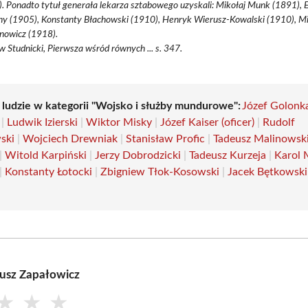
. Ponadto tytuł generała lekarza sztabowego uzyskali: Mikołaj Munk (1891), 
ny (1905), Konstanty Błachowski (1910), Henryk Wierusz-Kowalski (1910), M
nowicz (1918).
 Studnicki, Pierwsza wśród równych ... s. 347.
i ludzie w kategorii "Wojsko i służby mundurowe":
Józef Golonk
|
Ludwik Izierski
|
Wiktor Misky
|
Józef Kaiser (oficer)
|
Rudolf
ski
|
Wojciech Drewniak
|
Stanisław Profic
|
Tadeusz Malinowsk
|
Witold Karpiński
|
Jerzy Dobrodzicki
|
Tadeusz Kurzeja
|
Karol 
|
Konstanty Łotocki
|
Zbigniew Tłok-Kosowski
|
Jacek Bętkowski
usz Zapałowicz
★
★
★