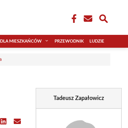
DLA MIESZKAŃCÓW
PRZEWODNIK
LUDZIE
a
Tadeusz Zapałowicz
e
Share
Share
on
on