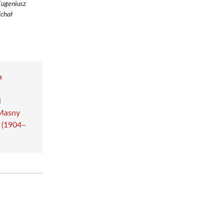
Eugeniusz
ichał
a
i
Masny
 (1904–