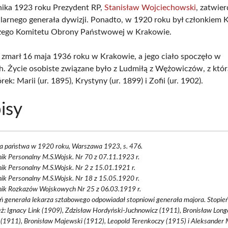
nika 1923 roku Prezydent RP,
Stanisław Wojciechowski
, zatwier
ularnego generała dywizji. Ponadto, w 1920 roku był członkiem 
go Komitetu Obrony Państwowej w Krakowie.
 zmarł 16 maja 1936 roku w Krakowie, a jego ciało spoczęło w
 Życie osobiste związane było z Ludmiłą z Wężowiczów, z któr
rek: Marii (ur. 1895), Krystyny (ur. 1899) i Zofii (ur. 1902).
isy
a państwa w 1920 roku, Warszawa 1923, s. 476.
ik Personalny M.S.Wojsk. Nr 70 z 07.11.1923 r.
ik Personalny M.S.Wojsk. Nr 2 z 15.01.1921 r.
ik Personalny M.S.Wojsk. Nr 18 z 15.05.1920 r.
nik Rozkazów Wojskowych Nr 25 z 06.03.1919 r.
ń generała lekarza sztabowego odpowiadał stopniowi generała majora. Stopień
ż: Ignacy Link (1909), Zdzisław Hordyński-Juchnowicz (1911), Bronisław Lon
 (1911), Bronisław Majewski (1912), Leopold Terenkoczy (1915) i Aleksander