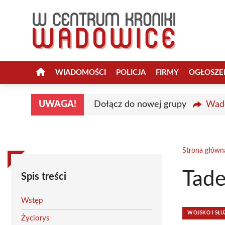
Przejdź
do
treści
WIADOMOŚCI
POLICJA
FIRMY
OGŁOSZE
UWAGA!
Dołącz do nowej grupy
Wado
Strona główn
Tade
Spis treści
Wstęp
WOJSKO I S
Życiorys