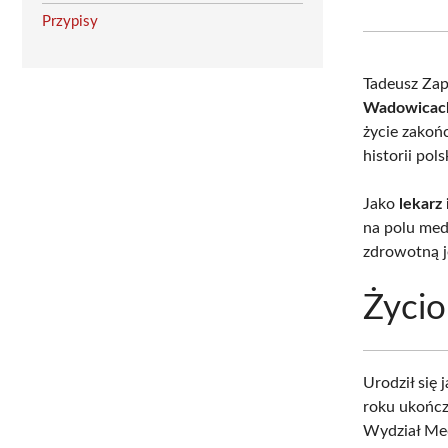
Przypisy
Tadeusz Zap
Wadowicac
życie zakoń
historii pol
Jako
lekarz
na polu med
zdrowotną je
Życio
Urodził się 
roku ukońc
Wydział Med