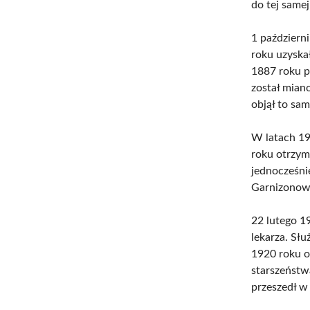
do tej same
1 październ
roku uzyska
1887 roku p
został mian
objął to sa
W latach 19
roku otrzym
jednocześni
Garnizonow
22 lutego 1
lekarza. Sł
1920 roku o
starszeństw
przeszedł w