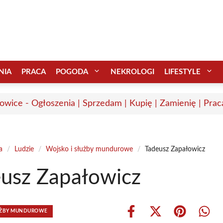
NIA
PRACA
POGODA
NEKROLOGI
LIFESTYLE
wice - Ogłoszenia | Sprzedam | Kupię | Zamienię | Prac
a
/
Ludzie
/
Wojsko i służby mundurowe
/
Tadeusz Zapałowicz
usz Zapałowicz
ŁUŻBY MUNDUROWE
Share
Share
Share
Shar
on
on
on
on