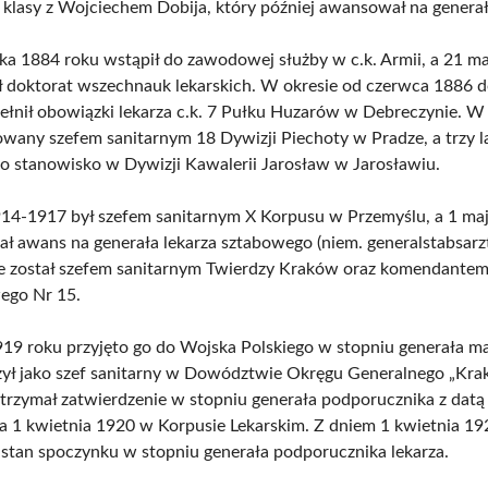
j klasy z Wojciechem Dobija, który później awansował na genera
ika 1884 roku wstąpił do zawodowej służby w c.k. Armii, a 21 m
ł doktorat wszechnauk lekarskich. W okresie od czerwca 1886 
ełnił obowiązki lekarza c.k. 7 Pułku Huzarów w Debreczynie. W
owany szefem sanitarnym 18 Dywizji Piechoty w Pradze, a trzy l
mo stanowisko w Dywizji Kawalerii Jarosław w Jarosławiu.
14-1917 był szefem sanitarnym X Korpusu w Przemyślu, a 1 ma
ał awans na generała lekarza sztabowego (niem. generalstabsarzt
e został szefem sanitarnym Twierdzy Kraków oraz komendantem
ego Nr 15.
919 roku przyjęto go do Wojska Polskiego w stopniu generała m
użył jako szef sanitarny w Dowództwie Okręgu Generalnego „Kra
trzymał zatwierdzenie w stopniu generała podporucznika z datą
a 1 kwietnia 1920 w Korpusie Lekarskim. Z dniem 1 kwietnia 19
 stan spoczynku w stopniu generała podporucznika lekarza.