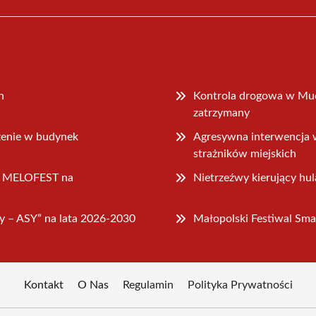
h
Kontrola drogowa w Muc
zatrzymany
rzenie w budynek
Agresywna interwencja 
strażników miejskich
go MELOFEST na
Nietrzeźwy kierujący h
y – ASY” na lata 2026-2030
Małopolski Festiwal Sma
Kontakt
O Nas
Regulamin
Polityka Prywatności