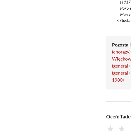
(1917)
Pokor
Marty
Gustaw
Pozostal
(chorąży)
Więckow
(generał)
(generał)
1980)
Oceń: Tade
★
★