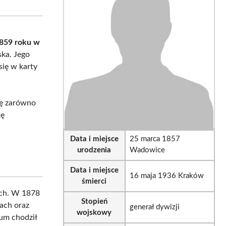
sApp
LinkedIn
Email
1859 roku w
ska. Jego
się w karty
olę zarówno
kę
Data i miejsce
25 marca 1857
urodzenia
Wadowice
Data i miejsce
16 maja 1936 Kraków
śmierci
kich. W 1878
Stopień
ch oraz
generał dywizji
wojskowy
um chodził