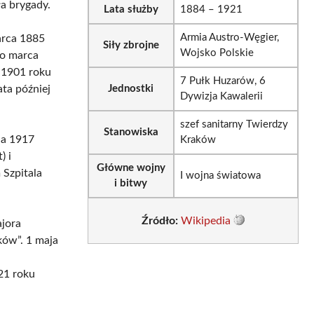
ła brygady.
Lata służby
1884 – 1921
Armia Austro-Węgier,
arca 1885
Siły zbrojne
Wojsko Polskie
do marca
 1901 roku
7 Pułk Huzarów, 6
ata później
Jednostki
Dywizja Kawalerii
szef sanitarny Twierdzy
Stanowiska
ja 1917
Kraków
) i
Główne wojny
 Szpitala
I wojna światowa
i bitwy
Źródło:
Wikipedia
ajora
ków”. 1 maja
21 roku