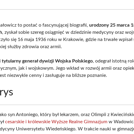
Facebook
X
Pinterest
What
(Twitter)
ałowicz to postać o fascynującej biografii,
urodzony 25 marca 
h
, zyskał sobie szereg osiągnięć w dziedzinie medycyny oraz woj
czyło się 16 maja 1936 roku w Krakowie, gdzie na trwałe wpisał 
skiej służby zdrowia oraz armii.
 i tytularny generał dywizji Wojska Polskiego
, odegrał istotną r
ycznym, jak i wojskowym. Jego wkład w rozwój armii oraz opie
st niezwykle cenny i zasługuje na bliższe poznanie.
rys
jako syn Antoniego, który był lekarzem, oraz Olimpii z Kwiecińs
zył
cesarskie i królewskie Wyższe Realne Gimnazjum
w Wadowica
ycyny Uniwersytetu Wiedeńskiego. W trakcie nauki w gimnazj