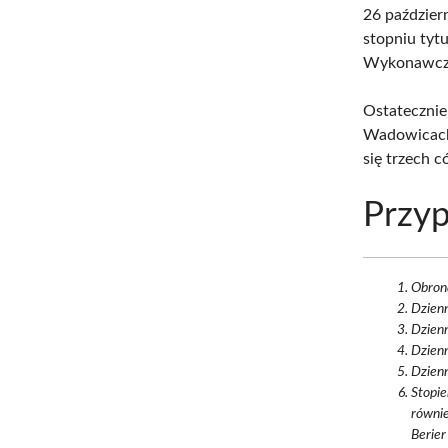
26 paździer
stopniu tyt
Wykonawcze
Ostatecznie
Wadowicach.
się trzech có
Przyp
Obron
Dzienn
Dzienn
Dzienn
Dzien
Stopie
równie
Berier