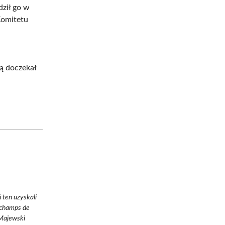
dził go w
Komitetu
ą doczekał
 ten uzyskali
gchamps de
 Majewski