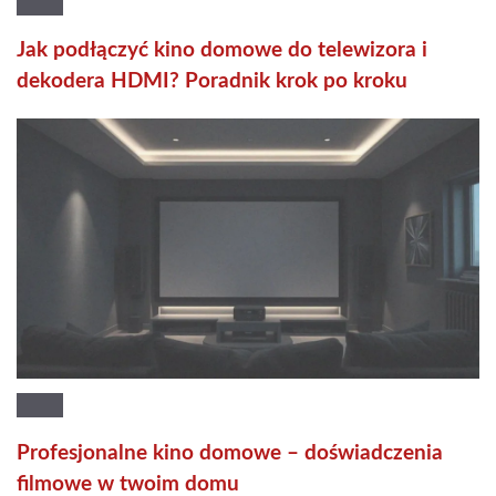
Jak podłączyć kino domowe do telewizora i
dekodera HDMI? Poradnik krok po kroku
Profesjonalne kino domowe – doświadczenia
filmowe w twoim domu