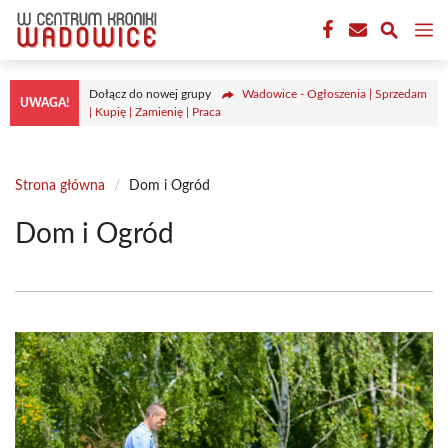
Przejdź
M
do
treści
Dołącz do nowej grupy
Wadowice - Ogłoszenia | Sprzedam
UWAGA!
| Kupię | Zamienię | Praca
Strona główna
/
Dom i Ogród
Dom i Ogród