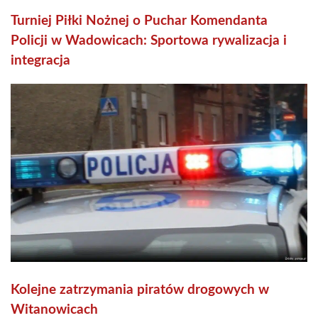
Turniej Piłki Nożnej o Puchar Komendanta
Policji w Wadowicach: Sportowa rywalizacja i
integracja
Kolejne zatrzymania piratów drogowych w
Witanowicach