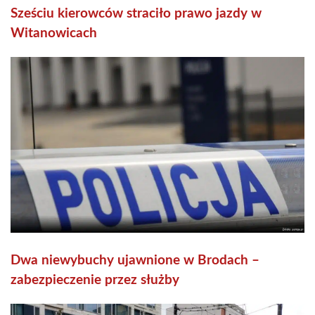
Sześciu kierowców straciło prawo jazdy w
Witanowicach
Dwa niewybuchy ujawnione w Brodach –
zabezpieczenie przez służby