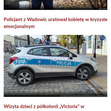
Policjant z Wadowic uratował kobietę w kryzysie
emocjonalnym
Wizyta dzieci z półkolonii „Victoria” w