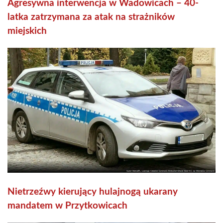
Agresywna interwencja w Wadowicach – 40-
latka zatrzymana za atak na strażników
miejskich
Nietrzeźwy kierujący hulajnogą ukarany
mandatem w Przytkowicach