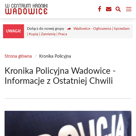
Przejdź
M
do
treści
Dołącz do nowej grupy
Wadowice - Ogłoszenia | Sprzedam
UWAGA!
| Kupię | Zamienię | Praca
Strona główna
/
Kronika Policyjna
Kronika Policyjna Wadowice -
Informacje z Ostatniej Chwili