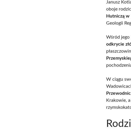
Janusz Kotl
oboje rodzi
Hutniczą w
Geologii Reg
Wśród jego n
odkrycie zł
płaszczowin
Przemyskie
pochodzeni
W ciągu swo
Wadowicach 
Przewodnicz
Krakowie, a
rzymskokato
Rodz