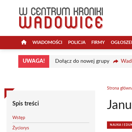
Przejdź
do
treści
WIADOMOŚCI
POLICJA
FIRMY
OGŁOSZE
UWAGA!
Dołącz do nowej grupy
Wado
Strona główn
Janu
Spis treści
Wstęp
NAUKA I EDU
Życiorys