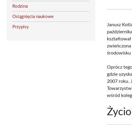
Rodzina
Osiągnięcia naukowe
Janusz Kotl
Przypisy
październik
kształtował
zwieńczona
środowisku
Oprócz tego
gdzie uzysk
2007 roku. 
Towarzystwa
wśród kole
Życio