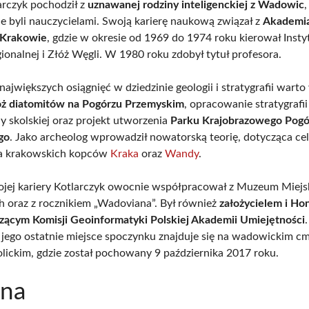
arczyk pochodził z
uznawanej rodziny inteligenckiej z Wadowic
,
ce byli nauczycielami. Swoją karierę naukową związał z
Akademią
 Krakowie
, gdzie w okresie od 1969 do 1974 roku kierował Inst
ionalnej i Złóż Węgli. W 1980 roku zdobył tytuł profesora.
ajwiększych osiągnięć w dziedzinie geologii i stratygrafii wart
óż diatomitów na Pogórzu Przemyskim
, opracowanie stratygrafii
y skolskiej oraz projekt utworzenia
Parku Krajobrazowego Pogó
go
. Jako archeolog wprowadził nowatorską teorię, dotycząca ce
a krakowskich kopców
Kraka
oraz
Wandy
.
jej kariery Kotlarczyk owocnie współpracował z Muzeum Miej
oraz z rocznikiem „Wadoviana”. Był również
założycielem i H
ącym Komisji Geoinformatyki Polskiej Akademii Umiejętności
 jego ostatnie miejsce spoczynku znajduje się na wadowickim c
lickim, gdzie został pochowany 9 października 2017 roku.
ina