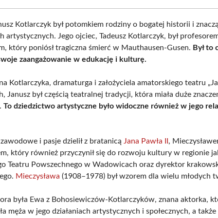
nusz Kotlarczyk był potomkiem rodziny o bogatej historii i znacz
h artystycznych. Jego ojciec, Tadeusz Kotlarczyk, był profesore
m, który poniósł tragiczna śmierć w Mauthausen-Gusen.
Był to 
swoje zaangażowanie w edukację i kulturę.
a Kotlarczyka, dramaturga i założyciela amatorskiego teatru „Ja
Janusz był częścią teatralnej tradycji, która miała duże znacze
y.
To dziedzictwo artystyczne było widoczne również w jego rela
zawodowe i pasje dzielił z bratanicą
Jana Pawła II
, Mieczysław
em, który również przyczynił się do rozwoju kultury w regionie j
go Teatru Powszechnego w Wadowicach oraz dyrektor krakowsk
ego.
Mieczysława
(1908–1978) był wzorem dla wielu młodych 
ora była Ewa z Bohosiewiczów-Kotlarczyków, znana aktorka, kt
ała męża w jego działaniach artystycznych i społecznych, a także