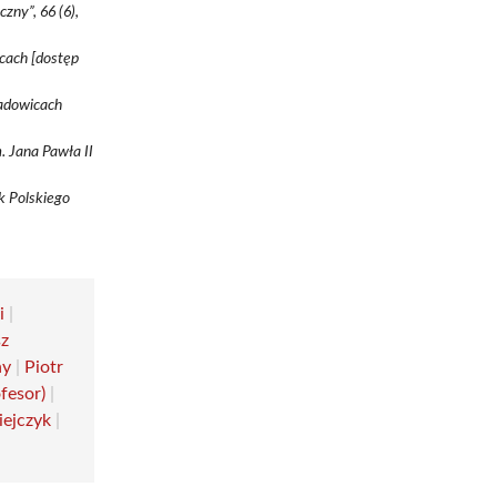
zny”, 66 (6),
icach [dostęp
Wadowicach
. Jana Pawła II
k Polskiego
i
|
z
ny
|
Piotr
fesor)
|
ejczyk
|