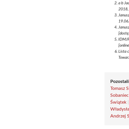
a b Ja
2018,
Janusz
19.06.
Janusz
[dostę
IDMJP2
[onlin
Lista 
Towar
Pozostali
Tomasz S
Sobaniec
Świątek
Władysła
Andrzej 