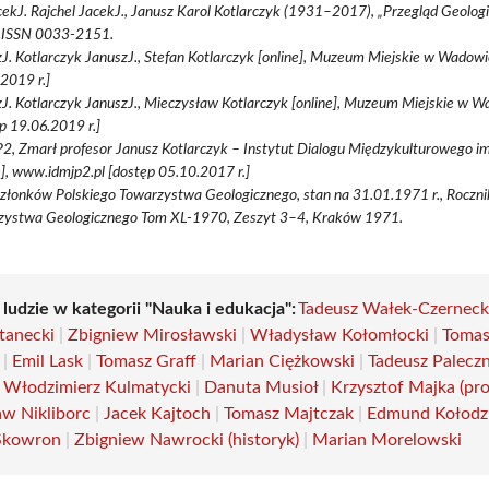
cekJ. Rajchel JacekJ., Janusz Karol Kotlarczyk (1931–2017), „Przegląd Geologic
 ISSN 0033-2151.
J. Kotlarczyk JanuszJ., Stefan Kotlarczyk [online], Muzeum Miejskie w Wadow
2019 r.]
J. Kotlarczyk JanuszJ., Mieczysław Kotlarczyk [online], Muzeum Miejskie w 
p 19.06.2019 r.]
, Zmarł profesor Janusz Kotlarczyk – Instytut Dialogu Międzykulturowego im
e], www.idmjp2.pl [dostęp 05.10.2017 r.]
członków Polskiego Towarzystwa Geologicznego, stan na 31.01.1971 r., Roczni
zystwa Geologicznego Tom XL-1970, Zeszyt 3–4, Kraków 1971.
 ludzie w kategorii "Nauka i edukacja":
Tadeusz Wałek-Czerneck
tanecki
|
Zbigniew Mirosławski
|
Władysław Kołomłocki
|
Tomas
|
Emil Lask
|
Tomasz Graff
|
Marian Ciężkowski
|
Tadeusz Palecz
|
Włodzimierz Kulmatycki
|
Danuta Musioł
|
Krzysztof Majka (pro
w Nikliborc
|
Jacek Kajtoch
|
Tomasz Majtczak
|
Edmund Kołodzi
Skowron
|
Zbigniew Nawrocki (historyk)
|
Marian Morelowski