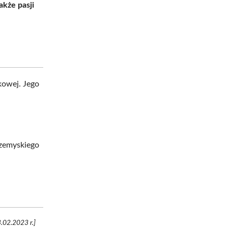
akże pasji
kowej. Jego
rzemyskiego
.
.02.2023 r.]