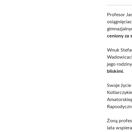
Profesor Ja
osiągnięciac
gimnazjalny
ceniony za 
Wnuk Stefan
Wadowicach, 
jego rodzin
bliskimi.
Swoje życie 
Kotlarczyki
Amatorskie
Rapsodyczn
Żoną profes
lata wspier