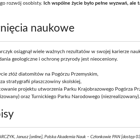
go rozwój osobisty.
Ich wspólne życie było pełne wyzwań, ale t
gnięcia naukowe
arczyk osiągnął wiele ważnych rezultatów w swojej karierze nau
ania geologiczne i ochronę przyrody jest nieoceniony.
ycie złóż diatomitów na Pogórzu Przemyskim,
za stratygrafii płaszczowiny skolskiej,
cowanie projektu utworzenia Parku Krajobrazowego Pogórza P
lizowany) oraz Turnickiego Parku Narodowego (niezrealizowany)
isy
RCZYK, Janusz [online], Polska Akademia Nauk – Członkowie PAN [dostęp 03