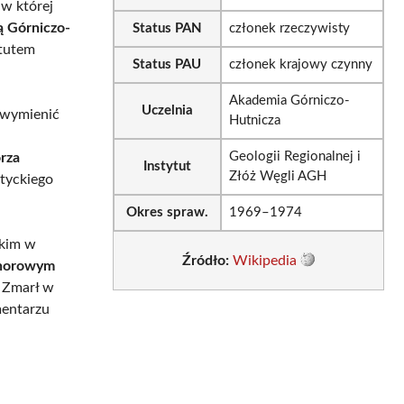
 w której
 Górniczo-
Status PAN
członek rzeczywisty
ytutem
Status PAU
członek krajowy czynny
Akademia Górniczo-
Uczelnia
o wymienić
Hutnicza
Geologii Regionalnej i
rza
Instytut
Złóż Węgli AGH
ltyckiego
Okres spraw.
1969–1974
skim w
Źródło:
Wikipedia
onorowym
. Zmarł w
mentarzu