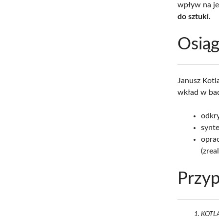
wpływ na je
do sztuki.
Osią
Janusz Kotl
wkład w bad
odkr
synte
opra
(zrea
Przyp
KOTLA