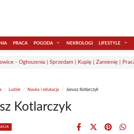
NIA
PRACA
POGODA
NEKROLOGI
LIFESTYLE
wice - Ogłoszenia | Sprzedam | Kupię | Zamienię | Prac
a
/
Ludzie
/
Nauka i edukacja
/
Janusz Kotlarczyk
sz Kotlarczyk
KACJA
Share
Share
Share
Shar
on
on
on
on