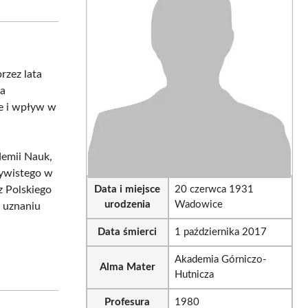
sApp
LinkedIn
Email
przez lata
ła
ie i wpływ w
demii Nauk,
zywistego w
z Polskiego
Data i miejsce
20 czerwca 1931
urodzenia
Wadowice
i uznaniu
Data śmierci
1 października 2017
Akademia Górniczo-
Alma Mater
Hutnicza
Profesura
1980