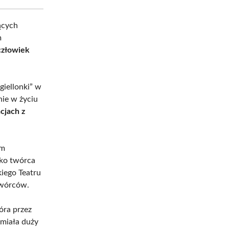
ących
m
człowiek
giellonki” w
nie w życiu
cjach z
em
ako twórca
iego Teatru
twórców.
óra przez
 miała duży