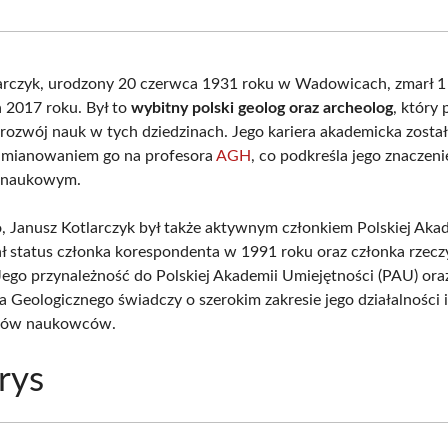
Facebook
X
Pinterest
What
(Twitter)
arczyk, urodzony 20 czerwca 1931 roku w Wadowicach, zmarł 1
a 2017 roku. Był to
wybitny polski geolog oraz archeolog
, który 
 rozwój nauk w tych dziedzinach. Jego kariera akademicka zosta
 mianowaniem go na profesora
AGH
, co podkreśla jego znaczen
 naukowym.
, Janusz Kotlarczyk był także aktywnym członkiem Polskiej Aka
ał status członka korespondenta w 1991 roku oraz członka rzec
Jego przynależność do Polskiej Akademii Umiejętności (PAU) ora
 Geologicznego świadczy o szerokim zakresie jego działalności 
gów naukowców.
rys