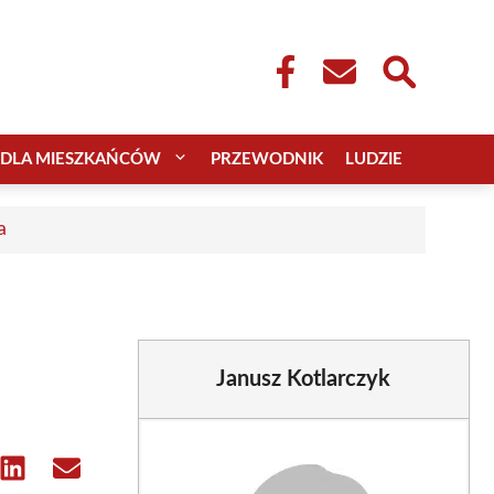
DLA MIESZKAŃCÓW
PRZEWODNIK
LUDZIE
a
Janusz Kotlarczyk
e
Share
Share
on
on