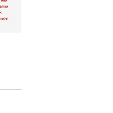
iela
alina
ki
|
indel
|