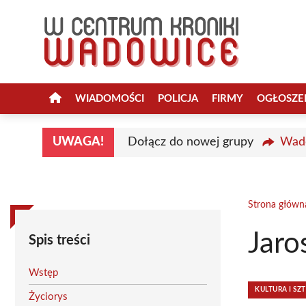
Przejdź
do
treści
WIADOMOŚCI
POLICJA
FIRMY
OGŁOSZE
UWAGA!
Dołącz do nowej grupy
Wado
Strona główn
Jaro
Spis treści
Wstęp
KULTURA I SZ
Życiorys