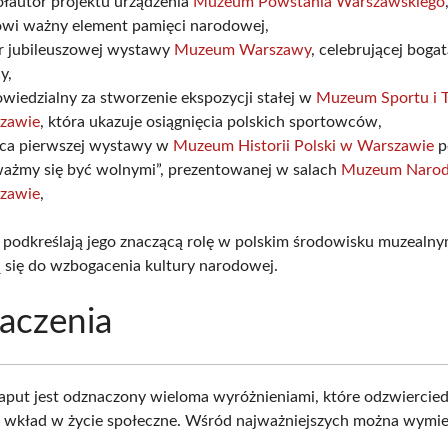
łautor projektu urządzenia
Muzeum Powstania Warszawskiego
owi ważny element pamięci narodowej,
r jubileuszowej wystawy
Muzeum Warszawy
, celebrującej bogat
y,
iedzialny za stworzenie ekspozycji stałej w
Muzeum Sportu i T
zawie
, która ukazuje osiągnięcia polskich sportowców,
ca pierwszej wystawy w
Muzeum Historii Polski w Warszawie
p
ażmy się być wolnymi”, prezentowanej w salach
Muzeum Naro
zawie
,
je podkreślają jego znaczącą rolę w polskim środowisku muzealny
ą się do wzbogacenia kultury narodowej.
aczenia
aput jest odznaczony wieloma wyróżnieniami, które odzwierciedl
 i wkład w życie społeczne. Wśród najważniejszych można wymie