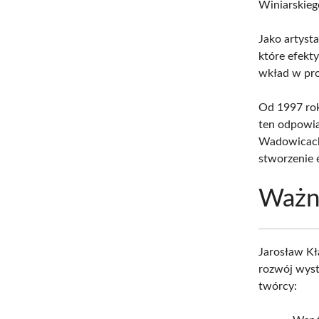
Winiarskieg
Jako artyst
które efekt
wkład w pro
Od 1997 rok
ten odpowia
Wadowicach,
stworzenie 
Ważni
Jarosław Kł
rozwój wyst
twórcy: