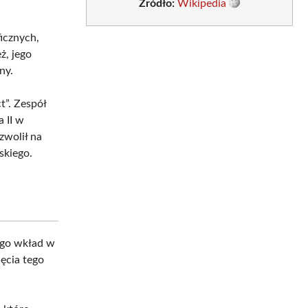
Źródło:
Wikipedia
icznych,
ż, jego
ny.
t”. Zespół
 II w
zwolił na
skiego.
ego wkład w
ęcia tego