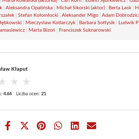
|
Maria Kowalska (aktorka)
|
Carl Korn
|
Edwin Jędrkiewicz
|
Gabr
k
|
Aleksandra Opalińska
|
Michał Sikorski (aktor)
|
Berta Lask
|
H
rszałek
|
Stefan Kołomłocki
|
Aleksander Migo
|
Adam Dobrodzic
łębkowski
|
Mieczysław Kotlarczyk
|
Barbara Sołtysik
|
Ludwik P
amasiewicz
|
Marta Bizoń
|
Franciszek Suknarowski
sław Kłaput
★
★
★
:
4.64
Liczba ocen:
21
Share
Share
Share
Share
Share
Share
on
on
on
on
on
on
Facebook
X
Pinterest
WhatsApp
LinkedIn
Email