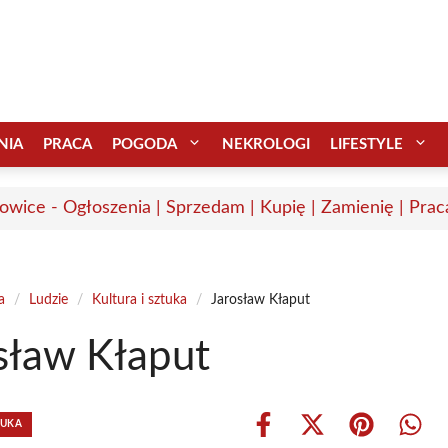
NIA
PRACA
POGODA
NEKROLOGI
LIFESTYLE
wice - Ogłoszenia | Sprzedam | Kupię | Zamienię | Prac
a
/
Ludzie
/
Kultura i sztuka
/
Jarosław Kłaput
sław Kłaput
TUKA
Share
Share
Share
Shar
on
on
on
on