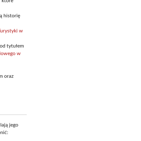
, które
ą historię
urystyki w
od tytułem
dowego w
m oraz
ają jego
nić: