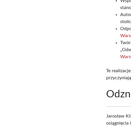
Wspó
stan
Auto
stolic
Odpow
Wars
Twór
„Odw
Wars
Te realizac
przyczyniaj
Odzn
Jarosław Kł
osiągnięcia