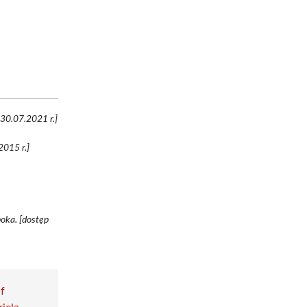
 30.07.2021 r.]
015 r.]
oka. [dostęp
f