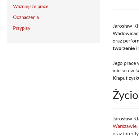
Ważniejsze prace
Odznaczenia
Jarosław Kł
Przypisy
Wadowicach.
oraz perfor
tworzenie i
Jego prace 
miejscu w ś
Kłaput zysku
Życio
Jarosław Kł
Warszawie
.
oraz interd