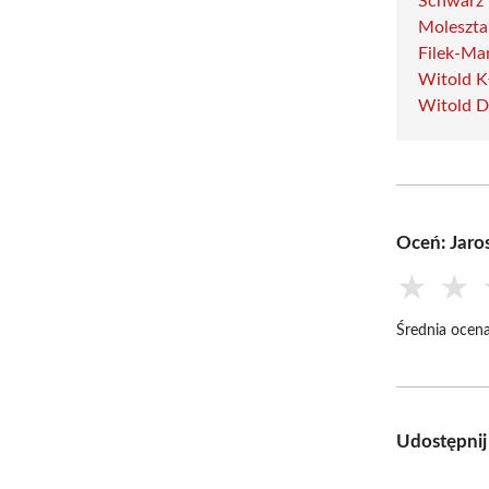
Schwarz
Moleszta
Filek-Ma
Witold K
Witold D
Oceń: Jaro
★
★
Średnia ocena
Udostępnij