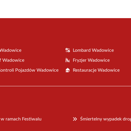
(Twitter)
 Wadowice
Lombard Wadowice
af Wadowice
Fryzjer Wadowice
Kontroli Pojazdów Wadowice
Restauracje Wadowice
 w ramach Festiwalu
Śmiertelny wypadek dr