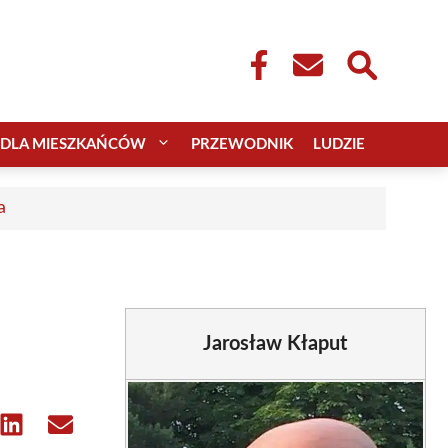
DLA MIESZKAŃCÓW
PRZEWODNIK
LUDZIE
a
Jarosław Kłaput
e
Share
Share
on
on