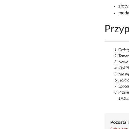
złoty
meda
Przyp
Ordery
Temat
Nowe 
KŁAPU
Nie wy
Hołd o
Space
Przemy
14.05.
Pozostali