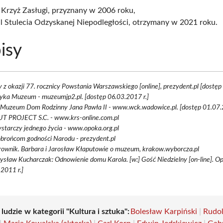
 Krzyż Zasługi, przyznany w 2006 roku,
l Stulecia Odzyskanej Niepodległości, otrzymany w 2021 roku.
isy
 z okazji 77. rocznicy Powstania Warszawskiego [online], prezydent.pl [dostęp
yka Muzeum - muzeumjp2.pl. [dostęp 06.03.2017 r.]
Muzeum Dom Rodzinny Jana Pawła II - www.wck.wadowice.pl. [dostęp 01.07.2
T PROJECT S.C. - www.krs-online.com.pl
starczy jednego życia - www.opoka.org.pl
brońcom godności Narodu - prezydent.pl
rownik. Barbara i Jarosław Kłaputowie o muzeum, krakow.wyborcza.pl
sław Kucharczak: Odnowienie domu Karola. [w:] Gość Niedzielny [on-line]. Op
2011 r.]
 ludzie w kategorii "Kultura i sztuka":
Bolesław Karpiński
|
Rudol