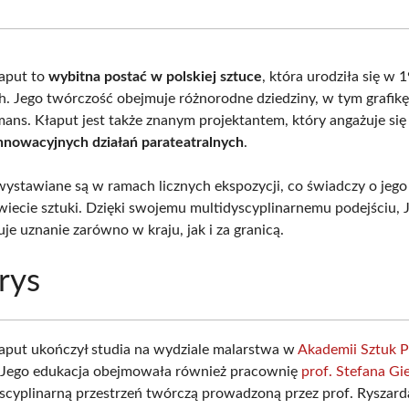
Facebook
X
Pinterest
What
(Twitter)
aput to
wybitna postać w polskiej sztuce
, która urodziła się w
 Jego twórczość obejmuje różnorodne dziedziny, w tym grafikę
mans. Kłaput jest także znanym projektantem, który angażuje się
nnowacyjnych działań parateatralnych
.
wystawiane są w ramach licznych ekspozycji, co świadczy o jeg
wiecie sztuki. Dzięki swojemu multidyscyplinarnemu podejściu, 
je uznanie zarówno w kraju, jak i za granicą.
rys
aput ukończył studia na wydziale malarstwa w
Akademii Sztuk 
 Jego edukacja obejmowała również pracownię
prof. Stefana G
yscyplinarną przestrzeń twórczą prowadzoną przez prof. Ryszard