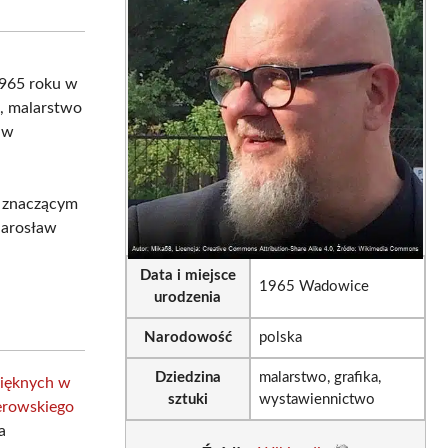
sApp
LinkedIn
Email
 1965 roku w
, malarstwo
 w
o znaczącym
Jarosław
Data i miejsce
1965 Wadowice
urodzenia
Narodowość
polska
Dziedzina
malarstwo, grafika,
Pięknych w
sztuki
wystawiennictwo
ierowskiego
a