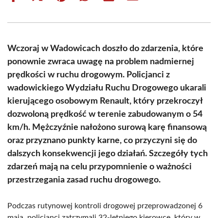
on
on
on
on
on
on
Facebook
X
Pinterest
WhatsApp
LinkedIn
Email
(Twitter)
Wczoraj w Wadowicach doszło do zdarzenia, które
ponownie zwraca uwagę na problem nadmiernej
prędkości w ruchu drogowym. Policjanci z
wadowickiego Wydziału Ruchu Drogowego ukarali
kierującego osobowym Renault, który przekroczył
dozwoloną prędkość w terenie zabudowanym o 54
km/h. Mężczyźnie nałożono surową karę finansową
oraz przyznano punkty karne, co przyczyni się do
dalszych konsekwencji jego działań. Szczegóły tych
zdarzeń mają na celu przypomnienie o ważności
przestrzegania zasad ruchu drogowego.
Podczas rutynowej kontroli drogowej przeprowadzonej 6
maja, policjanci zatrzymali 32-letniego kierowcę, który w