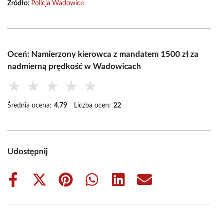
Źródło:
Policja Wadowice
Oceń: Namierzony kierowca z mandatem 1500 zł za
nadmierną prędkość w Wadowicach
★
★
★
★
★
Średnia ocena:
4.79
Liczba ocen:
22
Udostępnij
Share
Share
Share
Share
Share
Share
on
on
on
on
on
on
Facebook
X
Pinterest
WhatsApp
LinkedIn
Email
(Twitter)