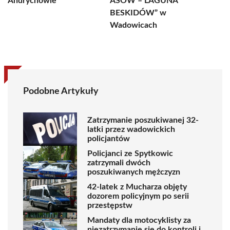
Andrychowie
ASÓW – LAGUNA
BESKIDÓW” w
Wadowicach
Podobne Artykuły
Zatrzymanie poszukiwanej 32-
latki przez wadowickich
policjantów
Policjanci ze Spytkowic
zatrzymali dwóch
poszukiwanych mężczyzn
42-latek z Mucharza objęty
dozorem policyjnym po serii
przestępstw
Mandaty dla motocyklisty za
niezatrzymanie się do kontroli i