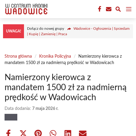
Przejdź
M
do
treści
Dołącz do nowej grupy
Wadowice - Ogłoszenia | Sprzedam
UWAGA!
| Kupię | Zamienię | Praca
Strona główna
/
Kronika Policyjna
/
Namierzony kierowca z
mandatem 1500 zł za nadmierną prędkość w Wadowicach
Namierzony kierowca z
mandatem 1500 zł za nadmierną
prędkość w Wadowicach
Data dodania:
7 maja 2026 r.
Share
Share
Share
Share
Share
Share