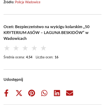
Źródło:
Policja Wadowice
Oceń: Bezpieczeństwo na wyścigu kolarskim „50
KRYTERIUM ASÓW – LAGUNA BESKIDÓW” w
Wadowicach
★
★
★
★
★
Średnia ocena:
4.54
Liczba ocen:
16
Udostępnij
Share
Share
Share
Share
Share
Share
on
on
on
on
on
on
Facebook
X
Pinterest
WhatsApp
LinkedIn
Email