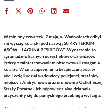
Share
Share
Share
Share
Share
Share
on
on
on
on
on
on
Facebook
X
Pinterest
WhatsApp
LinkedIn
Email
(Twitter)
W miniony czwartek, 7 maja, w Wadowicach odbył
się wyścig kolarski pod nazwą „50 KRYTERIUM
ASÓW – LAGUNA BESKIDÓW”. Wydarzenie to
zgromadziło licznych uczestników oraz widzów,
którzy z zainteresowaniem obserwowali zmagania
kolarzy. W celu zapewnienia bezpieczeństwa, w
akcji wzięli udział wadowiccy policjanci, strażnicy
miejscy z Andrychowa oraz druhowie z Ochotniczej
Straży Pożarnej. Ich odpowiedzialne działania
przyczyniły się do pomyślnego przebiegu wyścigu.