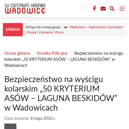
Przejdź
M
do
treści
Dołącz do nowej grupy
Wadowice - Ogłoszenia | Sprzedam
UWAGA!
| Kupię | Zamienię | Praca
Strona główna
/
Kronika Policyjna
/
Bezpieczeństwo na wyścigu
kolarskim „50 KRYTERIUM ASÓW – LAGUNA BESKIDÓW” w
Wadowicach
Bezpieczeństwo na wyścigu
kolarskim „50 KRYTERIUM
ASÓW – LAGUNA BESKIDÓW”
w Wadowicach
Data dodania:
8 maja 2026 r.