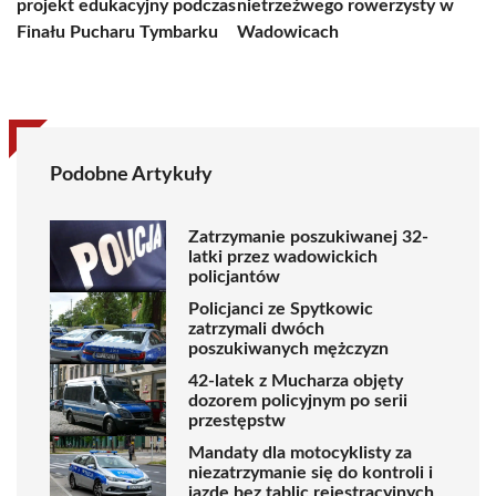
projekt edukacyjny podczas
nietrzeźwego rowerzysty w
Finału Pucharu Tymbarku
Wadowicach
Podobne Artykuły
Zatrzymanie poszukiwanej 32-
latki przez wadowickich
policjantów
Policjanci ze Spytkowic
zatrzymali dwóch
poszukiwanych mężczyzn
42-latek z Mucharza objęty
dozorem policyjnym po serii
przestępstw
Mandaty dla motocyklisty za
niezatrzymanie się do kontroli i
jazdę bez tablic rejestracyjnych