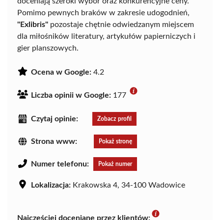
doceniają szeroki wybór oraz konkurencyjne ceny.
Pomimo pewnych braków w zakresie udogodnień,
"Exlibris"
pozostaje chętnie odwiedzanym miejscem
dla miłośników literatury, artykułów papierniczych i
gier planszowych.
Ocena w Google:
4.2
Liczba opinii w Google:
177
Czytaj opinie:
Zobacz profil
Strona www:
Pokaż stronę
Numer telefonu:
Pokaż numer
Lokalizacja:
Krakowska 4, 34-100 Wadowice
Najczęściej doceniane przez klientów: