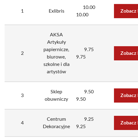
10.00
1
Exlibris
Zobacz 
10.00
AKSA
Artykuły
papiernicze,
9.75
2
Zobacz 
biurowe,
9.75
szkolne i dla
artystów
Sklep
9.50
3
Zobacz 
obuwniczy
9.50
Centrum
9.25
4
Zobacz 
Dekoracyjne
9.25