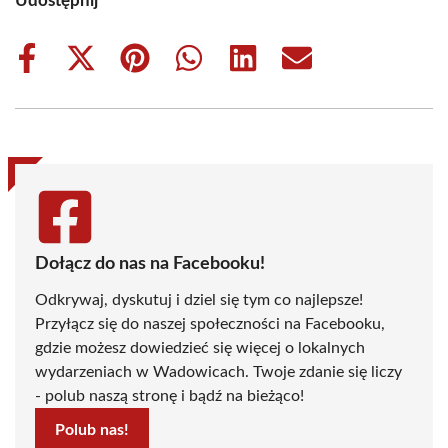
Udostępnij
Share
Share
Share
Share
Share
Share
on
on
on
on
on
on
Facebook
X
Pinterest
WhatsApp
LinkedIn
Email
(Twitter)
Dołącz do nas na Facebooku!
Odkrywaj, dyskutuj i dziel się tym co najlepsze!
Przyłącz się do naszej społeczności na Facebooku,
gdzie możesz dowiedzieć się więcej o lokalnych
wydarzeniach w Wadowicach. Twoje zdanie się liczy
- polub naszą stronę i bądź na bieżąco!
Polub nas!