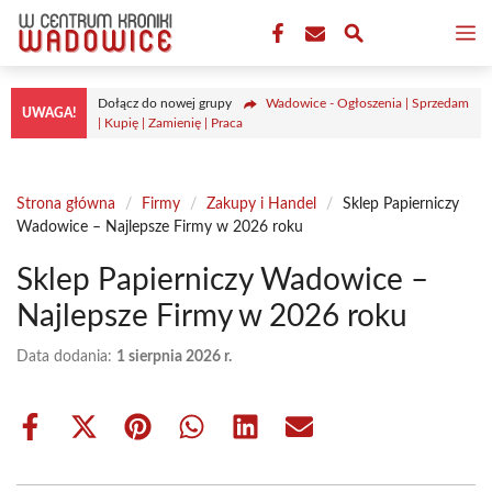
Przejdź
M
do
treści
Dołącz do nowej grupy
Wadowice - Ogłoszenia | Sprzedam
UWAGA!
| Kupię | Zamienię | Praca
Strona główna
/
Firmy
/
Zakupy i Handel
/
Sklep Papierniczy
Wadowice – Najlepsze Firmy w 2026 roku
Sklep Papierniczy Wadowice –
Najlepsze Firmy w 2026 roku
Data dodania:
1 sierpnia 2026 r.
Share
Share
Share
Share
Share
Share
on
on
on
on
on
on
Facebook
X
Pinterest
WhatsApp
LinkedIn
Email
(Twitter)