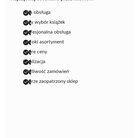
miła obsługa
duży wybór książek
profesjonalna obsługa
szeroki asortyment
dobre ceny
lokalizacja
możliwość zamówień
dobrze zaopatrzony sklep