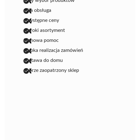
duży wybór produktów
miła obsługa
przystępne ceny
szeroki asortyment
fachowa pomoc
szybka realizacja zamówień
dostawa do domu
dobrze zaopatrzony sklep