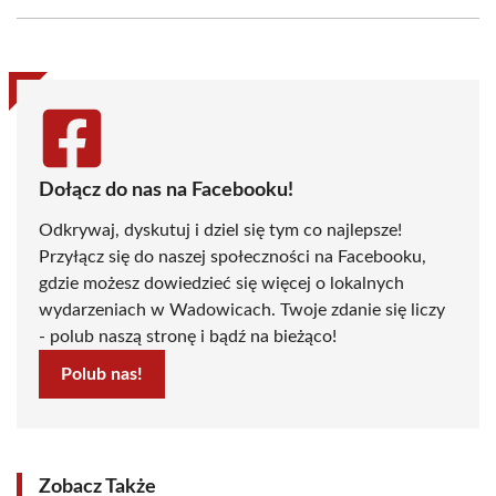
Facebook
X
Pinterest
WhatsApp
LinkedIn
Email
(Twitter)
Dołącz do nas na Facebooku!
Odkrywaj, dyskutuj i dziel się tym co najlepsze!
Przyłącz się do naszej społeczności na Facebooku,
gdzie możesz dowiedzieć się więcej o lokalnych
wydarzeniach w Wadowicach. Twoje zdanie się liczy
- polub naszą stronę i bądź na bieżąco!
Polub nas!
Zobacz Także