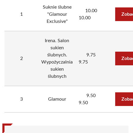
Suknie ślubne
10.00
1
"Glamour
Zoba
10.00
Exclusive"
Irena. Salon
sukien
ślubnych.
9.75
2
Zoba
Wypożyczalnia
9.75
sukien
ślubnych
9.50
3
Glamour
Zoba
9.50