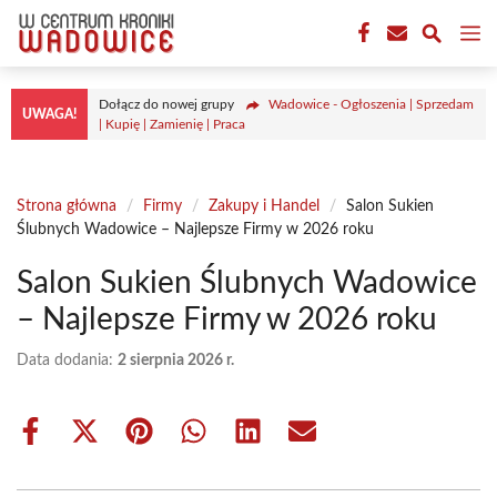
Przejdź
M
do
treści
Dołącz do nowej grupy
Wadowice - Ogłoszenia | Sprzedam
UWAGA!
| Kupię | Zamienię | Praca
Strona główna
/
Firmy
/
Zakupy i Handel
/
Salon Sukien
Ślubnych Wadowice – Najlepsze Firmy w 2026 roku
Salon Sukien Ślubnych Wadowice
– Najlepsze Firmy w 2026 roku
Data dodania:
2 sierpnia 2026 r.
Share
Share
Share
Share
Share
Share
on
on
on
on
on
on
Facebook
X
Pinterest
WhatsApp
LinkedIn
Email
(Twitter)