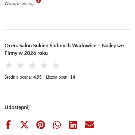
Więcej Informacji
Oceń: Salon Sukien Ślubnych Wadowice – Najlepsze
Firmy w 2026 roku
★
★
★
★
★
Średnia ocena:
4.95
Liczba ocen:
14
Udostępnij
Share
Share
Share
Share
Share
Share
on
on
on
on
on
on