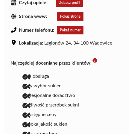
Czytaj opinie:
Zobacz profil
Strona www:
Pokaż stronę
Numer telefonu:
Pokaż numer
Lokalizacja:
Legionów 24, 34-100 Wadowice
Najczęściej doceniane przez klientów:
miła obsługa
duży wybór sukien
profesjonalne doradztwo
możliwość przeróbek sukni
przystępne ceny
wysoka jakość sukien
dobra atmosfera