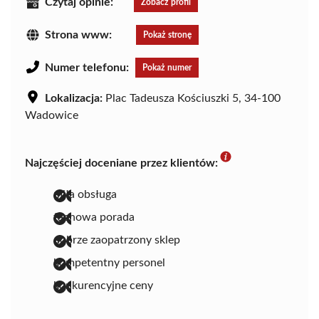
Czytaj opinie:
Zobacz profil
Strona www:
Pokaż stronę
Numer telefonu:
Pokaż numer
Lokalizacja:
Plac Tadeusza Kościuszki 5, 34-100
Wadowice
Najczęściej doceniane przez klientów:
miła obsługa
fachowa porada
dobrze zaopatrzony sklep
kompetentny personel
konkurencyjne ceny