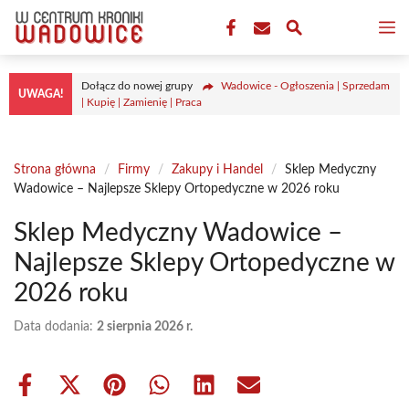
Przejdź
M
do
treści
Dołącz do nowej grupy
Wadowice - Ogłoszenia | Sprzedam
UWAGA!
| Kupię | Zamienię | Praca
Strona główna
/
Firmy
/
Zakupy i Handel
/
Sklep Medyczny
Wadowice – Najlepsze Sklepy Ortopedyczne w 2026 roku
Sklep Medyczny Wadowice –
Najlepsze Sklepy Ortopedyczne w
2026 roku
Data dodania:
2 sierpnia 2026 r.
Share
Share
Share
Share
Share
Share
on
on
on
on
on
on