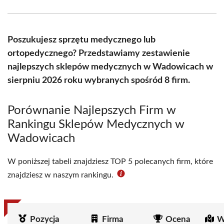
Facebook
X
Pinterest
WhatsApp
LinkedIn
Email
(Twitter)
Poszukujesz sprzętu medycznego lub
ortopedycznego? Przedstawiamy zestawienie
najlepszych sklepów medycznych w Wadowicach w
sierpniu 2026 roku wybranych spośród 8 firm.
Porównanie Najlepszych Firm w
Rankingu Sklepów Medycznych w
Wadowicach
W poniższej tabeli znajdziesz TOP 5 polecanych firm, które
znajdziesz w naszym rankingu.
Pozycja
Firma
Ocena
W