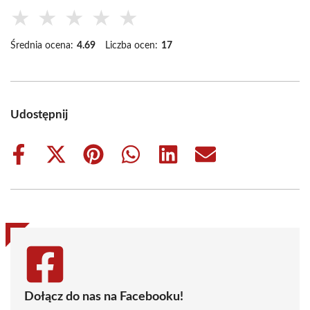
★
★
★
★
★
Średnia ocena:
4.69
Liczba ocen:
17
Udostępnij
Share
Share
Share
Share
Share
Share
on
on
on
on
on
on
Facebook
X
Pinterest
WhatsApp
LinkedIn
Email
(Twitter)
Dołącz do nas na Facebooku!