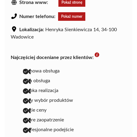
Strona www:
Pokaż stronę
Numer telefonu:
Pokaż numer
Lokalizacja:
Henryka Sienkiewicza 14, 34-100
Wadowice
Najczęściej doceniane przez klientów:
fachowa obsługa
miła obsługa
szybka realizacja
duży wybór produktów
niskie ceny
dobre zaopatrzenie
profesjonalne podejście