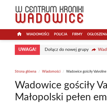
Przejdź
do
treści
WIADOMOŚCI
POLICJA
FIRMY
OGŁOSZENI
UWAGA!
Dołącz do nowej grupy
Wado
Strona główna
/
Wiadomości
/
Wadowice gościły Valvoline
Wadowice gościły Va
Małopolski pełen em