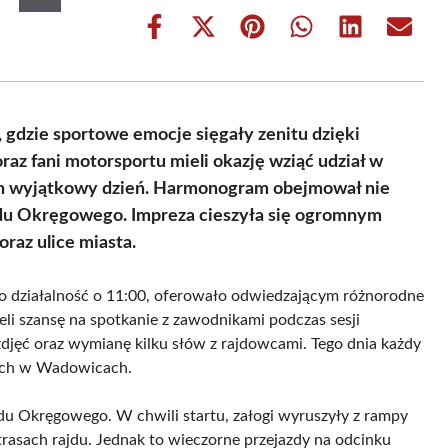
Share
Share
Share
Share
Share
Share
on
on
on
on
on
on
Facebook
X
Pinterest
WhatsApp
LinkedIn
Email
(Twitter)
gdzie sportowe emocje sięgały zenitu dzięki
az fani motorsportu mieli okazję wziąć udział w
ten wyjątkowy dzień. Harmonogram obejmował nie
jdu Okręgowego. Impreza cieszyła się ogromnym
raz ulice miasta.
o działalność o 11:00, oferowało odwiedzającym różnorodne
ieli szansę na spotkanie z zawodnikami podczas sesji
djęć oraz wymianę kilku słów z rajdowcami. Tego dnia każdy
ych w Wadowicach.
jdu Okręgowego. W chwili startu, załogi wyruszyły z rampy
trasach rajdu. Jednak to wieczorne przejazdy na odcinku