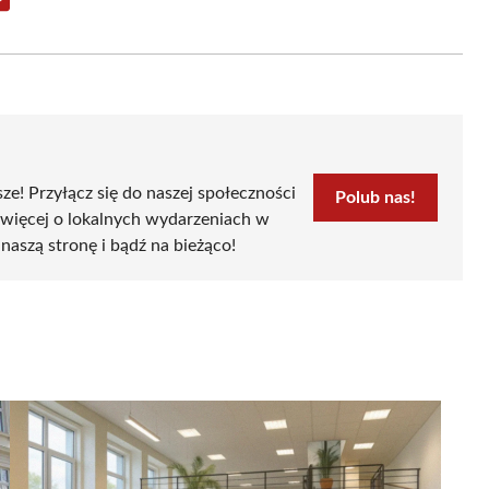
Share
on
Email
sze! Przyłącz się do naszej społeczności
Polub nas!
 więcej o lokalnych wydarzeniach w
naszą stronę i bądź na bieżąco!