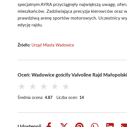
specjalnym AYRA przyciągnęły największą uwagę, oferuj
mieszkańców. Zadziwiająca precyzja kierowców oraz 
prawdziwą arenę sportów motorowych. Uczestnicy wyda
edycję rajdu.
Źródło:
Urząd Miasta Wadowice
Oceń: Wadowice gościły Valvoline Rajd Małopolski
★
★
★
★
★
Średnia ocena:
4.87
Liczba ocen:
14
Udostępnij