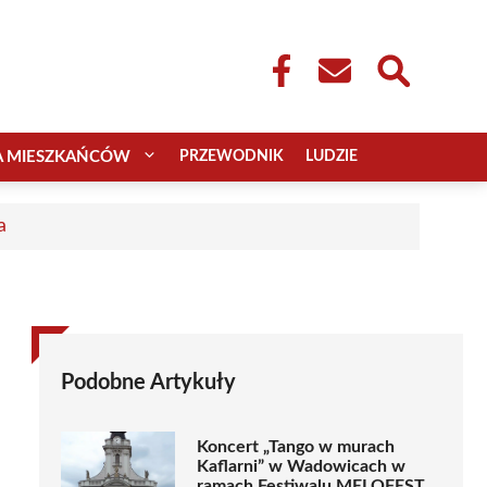
A MIESZKAŃCÓW
PRZEWODNIK
LUDZIE
a
Podobne Artykuły
Koncert „Tango w murach
Kaflarni” w Wadowicach w
ramach Festiwalu MELOFEST