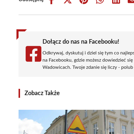
Share
Share
Share
Share
Share
on
on
on
on
on
Facebook
X
Pinterest
WhatsApp
LinkedIn
(Twitter)
Dołącz do nas na Facebooku!
Odkrywaj, dyskutuj i dziel się tym co najlep
na Facebooku, gdzie możesz dowiedzieć się
Wadowicach. Twoje zdanie się liczy - polub 
Zobacz Także