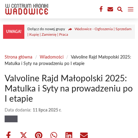
Przejdź
M
do
treści
Dołącz do nowej grupy
Wadowice - Ogłoszenia | Sprzedam
UWAGA!
| Kupię | Zamienię | Praca
Strona główna
/
Wiadomości
/
Valvoline Rajd Małopolski 2025:
Matulka i Syty na prowadzeniu po I etapie
Valvoline Rajd Małopolski 2025:
Matulka i Syty na prowadzeniu po
I etapie
Data dodania:
11 lipca 2025 r.
Share
Share
Share
Share
Share
Share