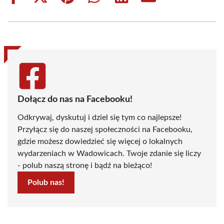
on
on
on
on
on
on
Facebook
X
Pinterest
WhatsApp
LinkedIn
Email
(Twitter)
Dołącz do nas na Facebooku!
Odkrywaj, dyskutuj i dziel się tym co najlepsze!
Przyłącz się do naszej społeczności na Facebooku,
gdzie możesz dowiedzieć się więcej o lokalnych
wydarzeniach w Wadowicach. Twoje zdanie się liczy
- polub naszą stronę i bądź na bieżąco!
Polub nas!