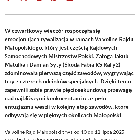
on
on
on
on
on
on
Facebook
X
Pinterest
WhatsApp
LinkedIn
Email
(Twitter)
W czwartkowy wieczór rozpoczęła się
emocjonująca rywalizacja w ramach Valvoline Rajdu
Małopolskiego, który jest częścią Rajdowych
Samochodowych Mistrzostw Polski. Załoga Jakub
Matulka i Damian Syty (Škoda Fabia RS Rally2)
zdominowała pierwszą część zawodów, wygrywając
trzy z czterech odcinków specjalnych. Dzięki temu
zapewnili sobie prawie pięciosekundową przewagę
nad najbliższymi konkurentami oraz pełni
entuzjazmu weszli w kolejny etap zawodów, które
odbywają się w pięknych okolicach Małopolski.
Valvoline Rajd Małopolski trwa od 10 do 12 lipca 2025
roku, będąc jednocześnie czwartą rundą krajowego