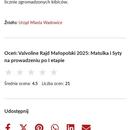
licznie zgromadzonych kibiców.
Źródło:
Urząd Miasta Wadowice
Oceń: Valvoline Rajd Małopolski 2025: Matulka i Syty
na prowadzeniu po I etapie
★
★
★
★
★
Średnia ocena:
4.5
Liczba ocen:
21
Udostępnij
Share
Share
Share
Share
Share
Share