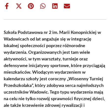
Share
Share
Share
Share
Share
Share
on
on
on
on
on
on
Facebook
X
Pinterest
WhatsApp
LinkedIn
Email
(Twitter)
Szkoła Podstawowa nr 2 im. Marii Konopnickiej w
Wadowicach od lat angażuje się w integrację
lokalnej społeczności poprzez różnorodne
wydarzenia. Organizowanych jest tam wiele
aktywności, w tym warsztaty, turnieje oraz
defensywne inicjatywy sportowe, które przyciągają
mieszkańców. Wiodącym wydarzeniem w
kalendarzu szkoły jest coroczny „Wiosenny Turniej
Przedszkolaka”, który zdobywa serca najmłodszych
uczestników Wadowic. Tego typu wydarzenia mają
na celu nie tylko rozwój sprawności fizycznej dzieci,
ale także krzewienie zdrowej rywalizacji i