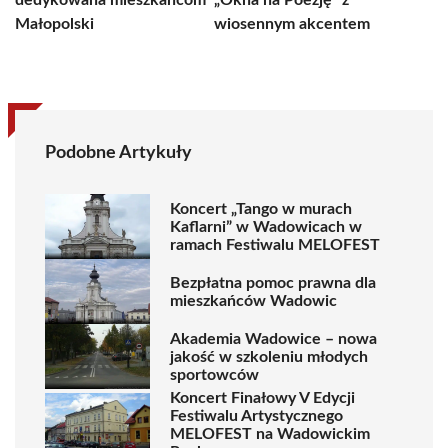
dedykowana mieszkańcom
„Okna na Poezję” z
Małopolski
wiosennym akcentem
Podobne Artykuły
Koncert „Tango w murach
Kaflarni” w Wadowicach w
ramach Festiwalu MELOFEST
Bezpłatna pomoc prawna dla
mieszkańców Wadowic
Akademia Wadowice – nowa
jakość w szkoleniu młodych
sportowców
Koncert Finałowy V Edycji
Festiwalu Artystycznego
MELOFEST na Wadowickim