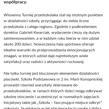
współpracy.
Wiosenny Turniej przedszkolaka stał się istotnym punktem
w działalności szkoły, przyciągając do siebie liczne
przedszkola z całego regionu. Zgodnie z podkreśleniem
dyrektor Gabrieli Kwarciak, wydarzenie cieszy się dużym
zainteresowaniem, a w każdym roku bierze w nim udział
około 200 dzieci. Nowoczesna hala sportowa oferuje
idealne warunki do przeprowadzania emocjonujących
zmagań, w których udział daje najmłodszym wiele
satysfakcji oraz radości z aktywności ruchowej.
Nie tylko turniej jest kluczowym elementem działalności
placówki. Szkoła Podstawowa nr 2 im. Marii Konopnickiej
prowadzi również warsztaty skierowane do
przedszkolaków, w ramach których dzieci mogą odkrywać
szkolne otoczenie i uczestniczyć w rozmaitych zajęciach.
Inicjatywy takie jak „Szkoła – fascynujące miejsce odkryć”
pokazują, że edukacja w tej placówce łączy naukę z dobrą