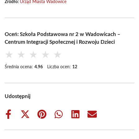
Źródło:
Urząd Miasta Wadowice
Oceń: Szkoła Podstawowa nr 2 w Wadowicach –
Centrum Integracji Społecznej i Rozwoju Dzieci
★
★
★
★
★
Średnia ocena:
4.96
Liczba ocen:
12
Udostępnij
Share
Share
Share
Share
Share
Share
on
on
on
on
on
on
Facebook
X
Pinterest
WhatsApp
LinkedIn
Email
(Twitter)