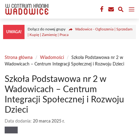
Przejdź
M
do
treści
Dołącz do nowej grupy
Wadowice - Ogłoszenia | Sprzedam
UWAGA!
| Kupię | Zamienię | Praca
Strona główna
/
Wiadomości
/
Szkoła Podstawowa nr 2 w
Wadowicach – Centrum Integracji Społecznej i Rozwoju Dzieci
Szkoła Podstawowa nr 2 w
Wadowicach – Centrum
Integracji Społecznej i Rozwoju
Dzieci
Data dodania:
20 marca 2025 r.