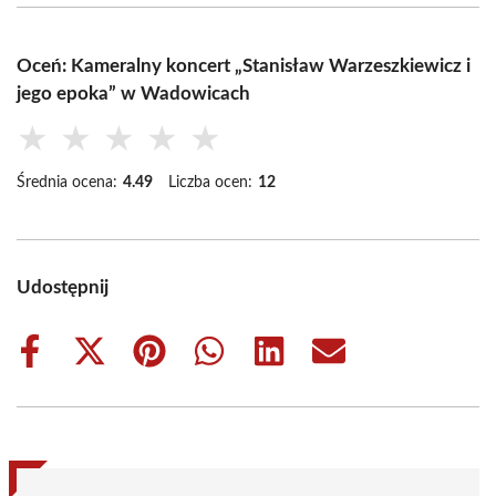
Oceń: Kameralny koncert „Stanisław Warzeszkiewicz i
jego epoka” w Wadowicach
★
★
★
★
★
Średnia ocena:
4.49
Liczba ocen:
12
Udostępnij
Share
Share
Share
Share
Share
Share
on
on
on
on
on
on
Facebook
X
Pinterest
WhatsApp
LinkedIn
Email
(Twitter)