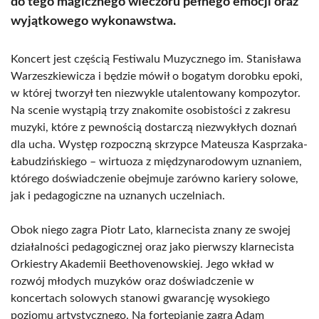
do tego magicznego wieczoru pełnego emocji oraz
wyjątkowego wykonawstwa.
Koncert jest częścią Festiwalu Muzycznego im. Stanisława
Warzeszkiewicza i będzie mówił o bogatym dorobku epoki,
w której tworzył ten niezwykle utalentowany kompozytor.
Na scenie wystąpią trzy znakomite osobistości z zakresu
muzyki, które z pewnością dostarczą niezwykłych doznań
dla ucha. Występ rozpoczną skrzypce Mateusza Kasprzaka-
Łabudzińskiego – wirtuoza z międzynarodowym uznaniem,
którego doświadczenie obejmuje zarówno kariery solowe,
jak i pedagogiczne na uznanych uczelniach.
Obok niego zagra Piotr Lato, klarnecista znany ze swojej
działalności pedagogicznej oraz jako pierwszy klarnecista
Orkiestry Akademii Beethovenowskiej. Jego wkład w
rozwój młodych muzyków oraz doświadczenie w
koncertach solowych stanowi gwarancję wysokiego
poziomu artystycznego. Na fortepianie zagra Adam