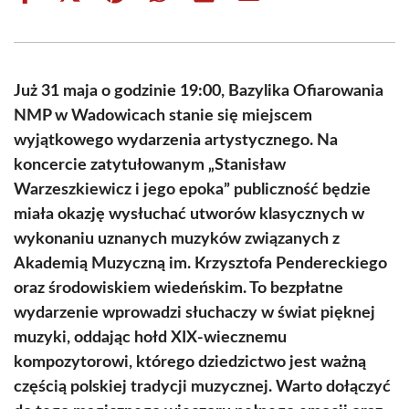
on
on
on
on
on
on
Facebook
X
Pinterest
WhatsApp
LinkedIn
Email
(Twitter)
Już 31 maja o godzinie 19:00, Bazylika Ofiarowania
NMP w Wadowicach stanie się miejscem
wyjątkowego wydarzenia artystycznego. Na
koncercie zatytułowanym „Stanisław
Warzeszkiewicz i jego epoka” publiczność będzie
miała okazję wysłuchać utworów klasycznych w
wykonaniu uznanych muzyków związanych z
Akademią Muzyczną im. Krzysztofa Pendereckiego
oraz środowiskiem wiedeńskim. To bezpłatne
wydarzenie wprowadzi słuchaczy w świat pięknej
muzyki, oddając hołd XIX-wiecznemu
kompozytorowi, którego dziedzictwo jest ważną
częścią polskiej tradycji muzycznej. Warto dołączyć