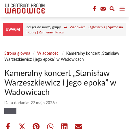
Przejdź
M
do
treści
Dołącz do nowej grupy
Wadowice - Ogłoszenia | Sprzedam
UWAGA!
| Kupię | Zamienię | Praca
Strona główna
/
Wiadomości
/
Kameralny koncert „Stanisław
Warzeszkiewicz i jego epoka” w Wadowicach
Kameralny koncert „Stanisław
Warzeszkiewicz i jego epoka” w
Wadowicach
Data dodania:
27 maja 2026 r.
Share
Share
Share
Share
Share
Share