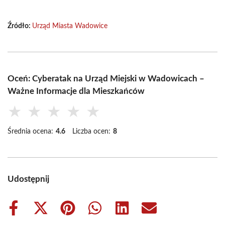
Źródło:
Urząd Miasta Wadowice
Oceń: Cyberatak na Urząd Miejski w Wadowicach –
Ważne Informacje dla Mieszkańców
★
★
★
★
★
Średnia ocena:
4.6
Liczba ocen:
8
Udostępnij
Share
Share
Share
Share
Share
Share
on
on
on
on
on
on