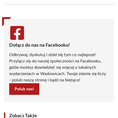
Facebook
X
Pinterest
WhatsApp
LinkedIn
Email
(Twitter)
Dołącz do nas na Facebooku!
Odkrywaj, dyskutuj i dziel się tym co najlepsze!
Przyłącz się do naszej społeczności na Facebooku,
gdzie możesz dowiedzieć się więcej o lokalnych
wydarzeniach w Wadowicach. Twoje zdanie się liczy
- polub naszą stronę i bądź na bieżąco!
Polub nas!
Zobacz Także