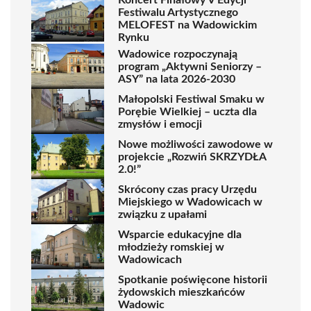
Koncert Finałowy V Edycji
Festiwalu Artystycznego
MELOFEST na Wadowickim
Rynku
Wadowice rozpoczynają
program „Aktywni Seniorzy –
ASY” na lata 2026-2030
Małopolski Festiwal Smaku w
Porębie Wielkiej – uczta dla
zmysłów i emocji
Nowe możliwości zawodowe w
projekcie „Rozwiń SKRZYDŁA
2.0!”
Skrócony czas pracy Urzędu
Miejskiego w Wadowicach w
związku z upałami
Wsparcie edukacyjne dla
młodzieży romskiej w
Wadowicach
Spotkanie poświęcone historii
żydowskich mieszkańców
Wadowic