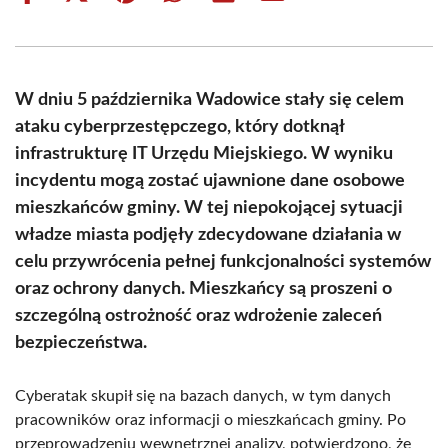
on
on
on
on
on
on
Facebook
X
Pinterest
WhatsApp
LinkedIn
Email
(Twitter)
W dniu 5 października Wadowice stały się celem
ataku cyberprzestępczego, który dotknął
infrastrukturę IT Urzędu Miejskiego. W wyniku
incydentu mogą zostać ujawnione dane osobowe
mieszkańców gminy. W tej niepokojącej sytuacji
władze miasta podjęły zdecydowane działania w
celu przywrócenia pełnej funkcjonalności systemów
oraz ochrony danych. Mieszkańcy są proszeni o
szczególną ostrożność oraz wdrożenie zaleceń
bezpieczeństwa.
Cyberatak skupił się na bazach danych, w tym danych
pracowników oraz informacji o mieszkańcach gminy. Po
przeprowadzeniu wewnętrznej analizy, potwierdzono, że