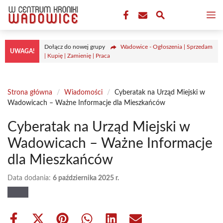
Przejdź
M
do
treści
Dołącz do nowej grupy
Wadowice - Ogłoszenia | Sprzedam
UWAGA!
| Kupię | Zamienię | Praca
Strona główna
/
Wiadomości
/
Cyberatak na Urząd Miejski w
Wadowicach – Ważne Informacje dla Mieszkańców
Cyberatak na Urząd Miejski w
Wadowicach – Ważne Informacje
dla Mieszkańców
Data dodania:
6 października 2025 r.
Share
Share
Share
Share
Share
Share