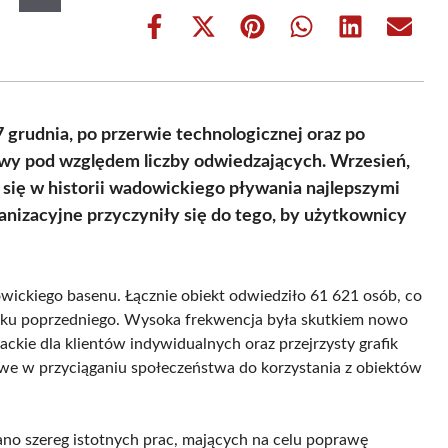
Share
Share
Share
Share
Share
Share
on
on
on
on
on
on
Facebook
X
Pinterest
WhatsApp
LinkedIn
Email
(Twitter)
grudnia, po przerwie technologicznej oraz po
owy pod względem liczby odwiedzających. Wrzesień,
ły się w historii wadowickiego pływania najlepszymi
nizacyjne przyczyniły się do tego, by użytkownicy
ickiego basenu. Łącznie obiekt odwiedziło 61 621 osób, co
oku poprzedniego. Wysoka frekwencja była skutkiem nowo
kie dla klientów indywidualnych oraz przejrzysty grafik
owe w przyciąganiu społeczeństwa do korzystania z obiektów
ano szereg istotnych prac, mających na celu poprawę