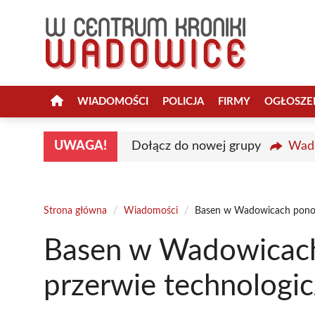
Przejdź
do
treści
WIADOMOŚCI
POLICJA
FIRMY
OGŁOSZE
UWAGA!
Dołącz do nowej grupy
Wado
Strona główna
/
Wiadomości
/
Basen w Wadowicach ponown
Basen w Wadowicach
przerwie technologic