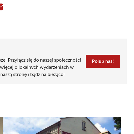
Share
on
Email
sze! Przyłącz się do naszej społeczności
Polub nas!
 więcej o lokalnych wydarzeniach w
naszą stronę i bądź na bieżąco!