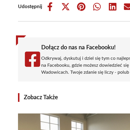
Udostępnij
Share
Share
Share
Share
Share
on
on
on
on
on
Facebook
X
Pinterest
WhatsApp
LinkedIn
(Twitter)
Dołącz do nas na Facebooku!
Odkrywaj, dyskutuj i dziel się tym co najlep
na Facebooku, gdzie możesz dowiedzieć się
Wadowicach. Twoje zdanie się liczy - polub 
Zobacz Także