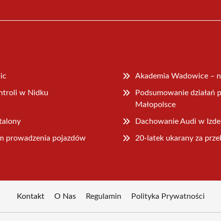
ic
Akademia Wadowice – n
troli w Nidku
Podsumowanie działań p
Małopolsce
talony
Dachowanie Audi w Izd
em prowadzenia pojazdów
20-latek ukarany za prz
Kontakt
O Nas
Regulamin
Polityka Prywatności