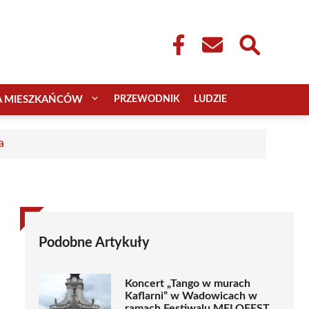
A MIESZKAŃCÓW
PRZEWODNIK
LUDZIE
a
Podobne Artykuły
Koncert „Tango w murach
Kaflarni” w Wadowicach w
ramach Festiwalu MELOFEST