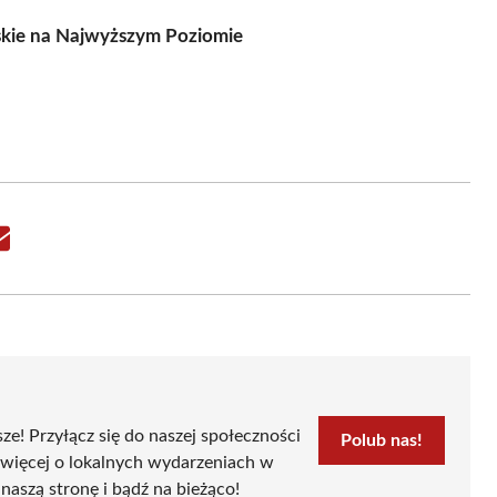
rskie na Najwyższym Poziomie
Share
on
Email
sze! Przyłącz się do naszej społeczności
Polub nas!
 więcej o lokalnych wydarzeniach w
naszą stronę i bądź na bieżąco!