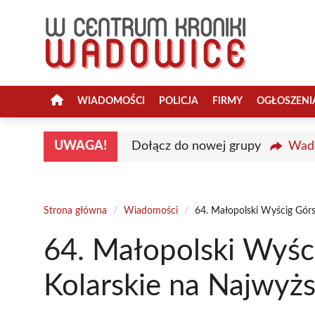
Przejdź
do
treści
WIADOMOŚCI
POLICJA
FIRMY
OGŁOSZENI
UWAGA!
Dołącz do nowej grupy
Wado
Strona główna
/
Wiadomości
/
64. Małopolski Wyścig Górs
64. Małopolski Wyśc
Kolarskie na Najwyż