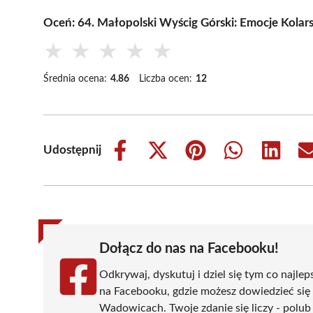
Oceń: 64. Małopolski Wyścig Górski: Emocje Kola
★
★
★
★
★
Średnia ocena:
4.86
Liczba ocen:
12
Udostępnij
Share
Share
Share
Share
Share
on
on
on
on
on
Facebook
X
Pinterest
WhatsApp
LinkedIn
(Twitter)
Dołącz do nas na Facebooku!
Odkrywaj, dyskutuj i dziel się tym co najlep
na Facebooku, gdzie możesz dowiedzieć się
Wadowicach. Twoje zdanie się liczy - polub 