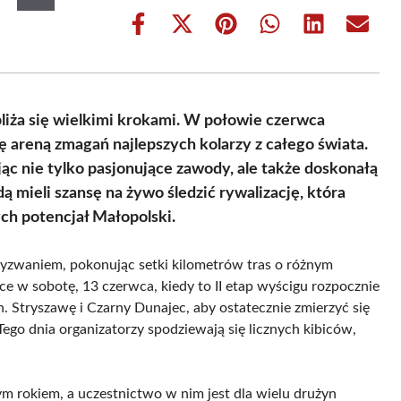
Share
Share
Share
Share
Share
Share
on
on
on
on
on
on
Facebook
X
Pinterest
WhatsApp
LinkedIn
Email
(Twitter)
liża się wielkimi krokami. W połowie czerwca
ę areną zmagań najlepszych kolarzy z całego świata.
ąc nie tylko pasjonujące zawody, ale także doskonałą
 mieli szansę na żywo śledzić rywalizację, która
ch potencjał Małopolski.
 wyzwaniem, pokonując setki kilometrów tras o różnym
ce w sobotę, 13 czerwca, kiedy to II etap wyścigu rozpocznie
 Stryszawę i Czarny Dunajec, aby ostatecznie zmierzyć się
ego dnia organizatorzy spodziewają się licznych kibiców,
m rokiem, a uczestnictwo w nim jest dla wielu drużyn