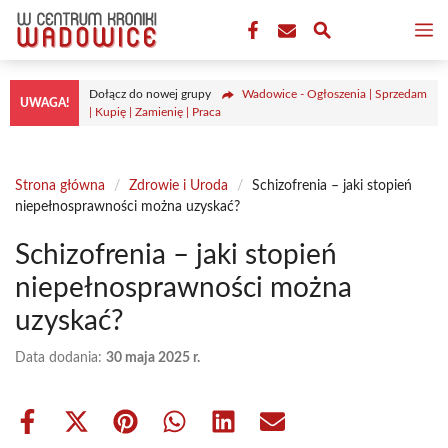
Przejdź
M
do
treści
Dołącz do nowej grupy
Wadowice - Ogłoszenia | Sprzedam
UWAGA!
| Kupię | Zamienię | Praca
Strona główna
/
Zdrowie i Uroda
/
Schizofrenia – jaki stopień
niepełnosprawności można uzyskać?
Schizofrenia – jaki stopień
niepełnosprawności można
uzyskać?
Data dodania:
30 maja 2025 r.
Share
Share
Share
Share
Share
Share
on
on
on
on
on
on