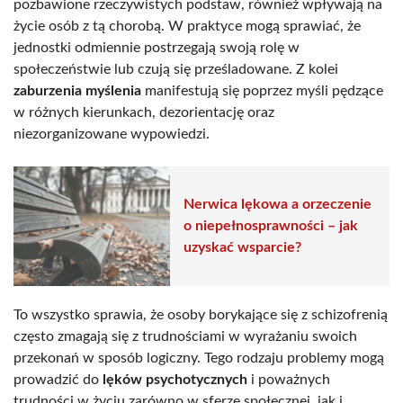
pozbawione rzeczywistych podstaw, również wpływają na
życie osób z tą chorobą. W praktyce mogą sprawiać, że
jednostki odmiennie postrzegają swoją rolę w
społeczeństwie lub czują się prześladowane. Z kolei
zaburzenia myślenia
manifestują się poprzez myśli pędzące
w różnych kierunkach, dezorientację oraz
niezorganizowane wypowiedzi.
Nerwica lękowa a orzeczenie
o niepełnosprawności – jak
uzyskać wsparcie?
To wszystko sprawia, że osoby borykające się z schizofrenią
często zmagają się z trudnościami w wyrażaniu swoich
przekonań w sposób logiczny. Tego rodzaju problemy mogą
prowadzić do
lęków psychotycznych
i poważnych
trudności w życiu zarówno w sferze społecznej, jak i