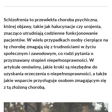
Facebook
X
Pinterest
WhatsApp
LinkedIn
Email
(Twitter)
Schizofrenia to przewlekła choroba psychiczna,
której objawy, takie jak halucynacje czy urojenia,
znacząco utrudniają codzienne funkcjonowanie
pacjentów. W wielu przypadkach osoby cierpiące na
tę chorobę zmagają się z trudnościami w życiu
społecznym i zawodowym, co rodzi pytania o
przyznawany stopień niepełnosprawności. W
artykule omówimy, jakie kroki są niezbędne do
uzyskania orzeczenia o niepełnosprawności, a także
jakie wsparcie przysługuje osobom zmagającym się
z tą złożoną chorobą.