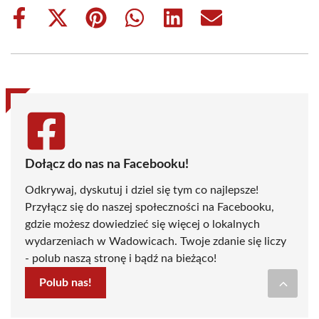
Share
Share
Share
Share
Share
Share
on
on
on
on
on
on
Facebook
X
Pinterest
WhatsApp
LinkedIn
Email
(Twitter)
Dołącz do nas na Facebooku!
Odkrywaj, dyskutuj i dziel się tym co najlepsze!
Przyłącz się do naszej społeczności na Facebooku,
gdzie możesz dowiedzieć się więcej o lokalnych
wydarzeniach w Wadowicach. Twoje zdanie się liczy
- polub naszą stronę i bądź na bieżąco!
Polub nas!