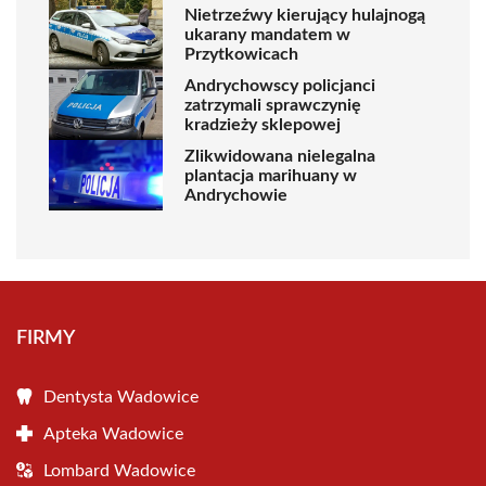
Nietrzeźwy kierujący hulajnogą
ukarany mandatem w
Przytkowicach
Andrychowscy policjanci
zatrzymali sprawczynię
kradzieży sklepowej
Zlikwidowana nielegalna
plantacja marihuany w
Andrychowie
FIRMY
Dentysta Wadowice
Apteka Wadowice
Lombard Wadowice