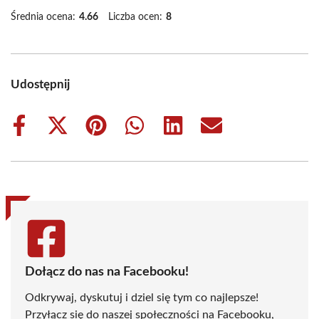
Średnia ocena:
4.66
Liczba ocen:
8
Udostępnij
Share
Share
Share
Share
Share
Share
on
on
on
on
on
on
Facebook
X
Pinterest
WhatsApp
LinkedIn
Email
(Twitter)
Dołącz do nas na Facebooku!
Odkrywaj, dyskutuj i dziel się tym co najlepsze!
Przyłącz się do naszej społeczności na Facebooku,