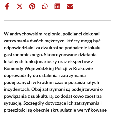
Share
Share
Share
Share
Share
Share
on
on
on
on
on
on
Facebook
X
Pinterest
WhatsApp
LinkedIn
Email
(Twitter)
W andrychowskim regionie, policjanci dokonali
zatrzymania dwóch mężczyzn, którzy mogą być
odpowiedzialni za dwukrotne podpalenie lokalu
gastronomicznego. Skoordynowane działania
lokalnych funkcjonariuszy oraz ekspertów z
Komendy Wojewódzkiej Policji w Krakowie
doprowadziły do ustalenia i zatrzymania
podejrzanych w krótkim czasie po zaistniałych
incydentach. Obaj zatrzymani są podejrzewani o
powiązania z subkulturą, co dodatkowo zaostrza
sytuację. Szczegóły dotyczące ich zatrzymania i
przeszłości są obecnie skrupulatnie weryfikowane