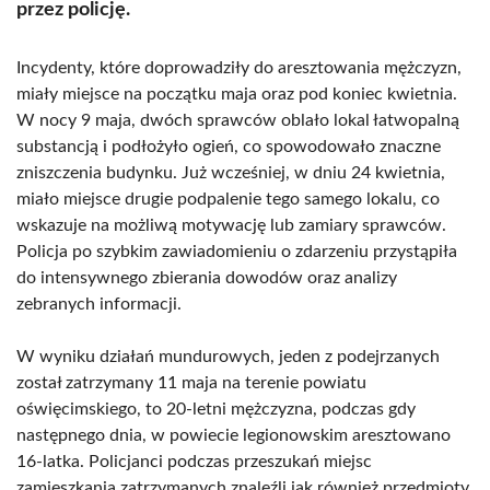
przez policję.
Incydenty, które doprowadziły do aresztowania mężczyzn,
miały miejsce na początku maja oraz pod koniec kwietnia.
W nocy 9 maja, dwóch sprawców oblało lokal łatwopalną
substancją i podłożyło ogień, co spowodowało znaczne
zniszczenia budynku. Już wcześniej, w dniu 24 kwietnia,
miało miejsce drugie podpalenie tego samego lokalu, co
wskazuje na możliwą motywację lub zamiary sprawców.
Policja po szybkim zawiadomieniu o zdarzeniu przystąpiła
do intensywnego zbierania dowodów oraz analizy
zebranych informacji.
W wyniku działań mundurowych, jeden z podejrzanych
został zatrzymany 11 maja na terenie powiatu
oświęcimskiego, to 20-letni mężczyzna, podczas gdy
następnego dnia, w powiecie legionowskim aresztowano
16-latka. Policjanci podczas przeszukań miejsc
zamieszkania zatrzymanych znaleźli jak również przedmioty