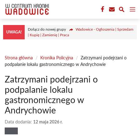
Przejdź
M
do
treści
Dołącz do nowej grupy
Wadowice - Ogłoszenia | Sprzedam
UWAGA!
| Kupię | Zamienię | Praca
Strona główna
/
Kronika Policyjna
/
Zatrzymani podejrzani o
podpalanie lokalu gastronomicznego w Andrychowie
Zatrzymani podejrzani o
podpalanie lokalu
gastronomicznego w
Andrychowie
Data dodania:
12 maja 2026 r.