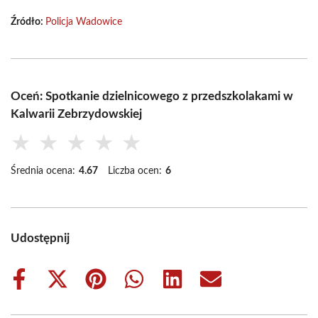
Źródło:
Policja Wadowice
Oceń: Spotkanie dzielnicowego z przedszkolakami w
Kalwarii Zebrzydowskiej
★
★
★
★
★
Średnia ocena:
4.67
Liczba ocen:
6
Udostępnij
Share
Share
Share
Share
Share
Share
on
on
on
on
on
on
Facebook
X
Pinterest
WhatsApp
LinkedIn
Email
(Twitter)