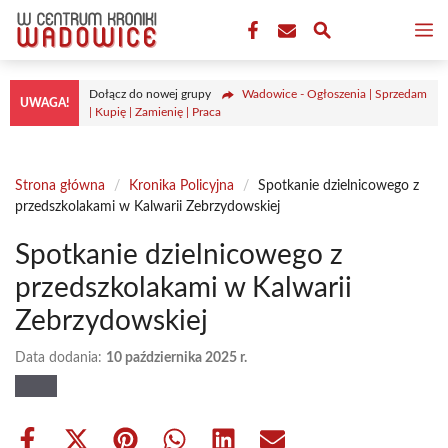
Przejdź
M
do
treści
Dołącz do nowej grupy
Wadowice - Ogłoszenia | Sprzedam
UWAGA!
| Kupię | Zamienię | Praca
Strona główna
/
Kronika Policyjna
/
Spotkanie dzielnicowego z
przedszkolakami w Kalwarii Zebrzydowskiej
Spotkanie dzielnicowego z
przedszkolakami w Kalwarii
Zebrzydowskiej
Data dodania:
10 października 2025 r.
Share
Share
Share
Share
Share
Share