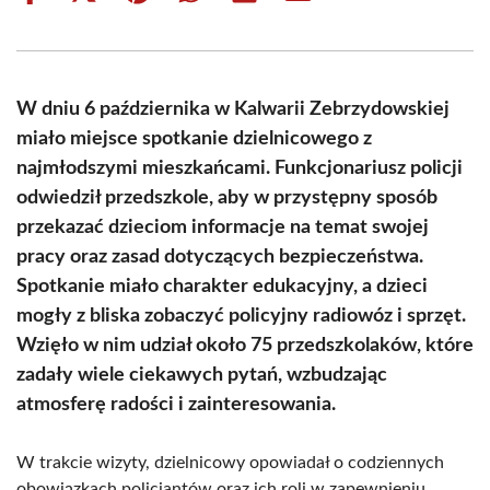
on
on
on
on
on
on
Facebook
X
Pinterest
WhatsApp
LinkedIn
Email
(Twitter)
W dniu 6 października w Kalwarii Zebrzydowskiej
miało miejsce spotkanie dzielnicowego z
najmłodszymi mieszkańcami. Funkcjonariusz policji
odwiedził przedszkole, aby w przystępny sposób
przekazać dzieciom informacje na temat swojej
pracy oraz zasad dotyczących bezpieczeństwa.
Spotkanie miało charakter edukacyjny, a dzieci
mogły z bliska zobaczyć policyjny radiowóz i sprzęt.
Wzięło w nim udział około 75 przedszkolaków, które
zadały wiele ciekawych pytań, wzbudzając
atmosferę radości i zainteresowania.
W trakcie wizyty, dzielnicowy opowiadał o codziennych
obowiązkach policjantów oraz ich roli w zapewnieniu