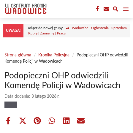
Przejdź
M
do
treści
Dołącz do nowej grupy
Wadowice - Ogłoszenia | Sprzedam
UWAGA!
| Kupię | Zamienię | Praca
Strona główna
/
Kronika Policyjna
/
Podopieczni OHP odwiedzili
Komendę Policji w Wadowicach
Podopieczni OHP odwiedzili
Komendę Policji w Wadowicach
Data dodania:
3 lutego 2026 r.
Share
Share
Share
Share
Share
Share
on
on
on
on
on
on
Facebook
X
Pinterest
WhatsApp
LinkedIn
Email