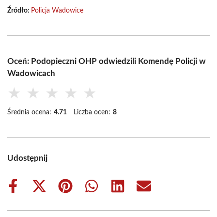
Źródło:
Policja Wadowice
Oceń: Podopieczni OHP odwiedzili Komendę Policji w
Wadowicach
★
★
★
★
★
Średnia ocena:
4.71
Liczba ocen:
8
Udostępnij
Share
Share
Share
Share
Share
Share
on
on
on
on
on
on
Facebook
X
Pinterest
WhatsApp
LinkedIn
Email
(Twitter)