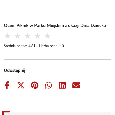
Oceń: Piknik w Parku Miejskim z okazji Dnia Dziecka
★
★
★
★
★
Średnia ocena:
4.81
Liczba ocen:
13
Udostępnij
Share
Share
Share
Share
Share
Share
on
on
on
on
on
on
Facebook
X
Pinterest
WhatsApp
LinkedIn
Email
(Twitter)