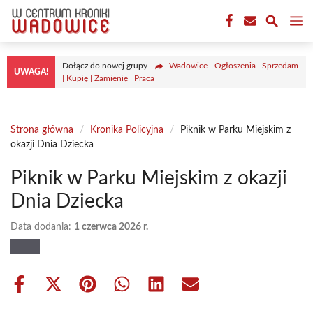
Przejdź
M
do
treści
Dołącz do nowej grupy
Wadowice - Ogłoszenia | Sprzedam
UWAGA!
| Kupię | Zamienię | Praca
Strona główna
/
Kronika Policyjna
/
Piknik w Parku Miejskim z
okazji Dnia Dziecka
Piknik w Parku Miejskim z okazji
Dnia Dziecka
Data dodania:
1 czerwca 2026 r.
Share
Share
Share
Share
Share
Share
on
on
on
on
on
on
Facebook
X
Pinterest
WhatsApp
LinkedIn
Email