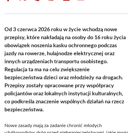
on
on
on
on
on
on
Facebook
X
Pinterest
WhatsApp
LinkedIn
Email
(Twitter)
Od 3 czerwca 2026 roku w życie wchodzą nowe
przepisy, które nakładają na osoby do 16 roku życia
obowiązek noszenia kasku ochronnego podczas
jazdy na rowerze, hulajnodze elektrycznej oraz
innych urządzeniach transportu osobistego.
Regulacja ta ma na celu zwiększenie
bezpieczeństwa dzieci oraz młodzieży na drogach.
Przepisy zostały opracowane przy współpracy
policjantów oraz lokalnych instytucji kulturalnych,
co podkreśla znaczenie wspólnych działań na rzecz
bezpieczeństwa.
Nowe zasady mają za zadanie chronić młodych
użytkowników dróg przed niebezpieczeństwami, jakie mogą