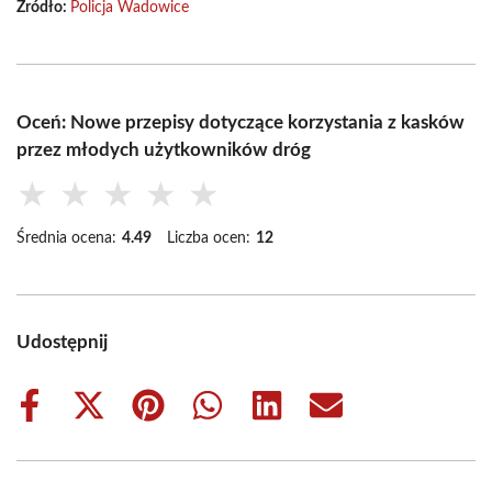
Źródło:
Policja Wadowice
Oceń: Nowe przepisy dotyczące korzystania z kasków
przez młodych użytkowników dróg
★
★
★
★
★
Średnia ocena:
4.49
Liczba ocen:
12
Udostępnij
Share
Share
Share
Share
Share
Share
on
on
on
on
on
on
Facebook
X
Pinterest
WhatsApp
LinkedIn
Email
(Twitter)