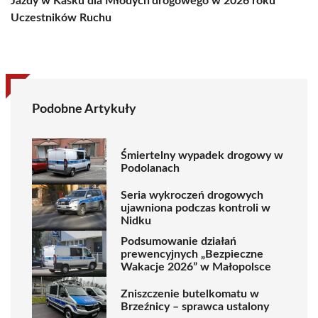
Jazdy w Kasku dla Młodych
drogowego w 2026 roku
Uczestników Ruchu
Podobne Artykuły
Śmiertelny wypadek drogowy w
Podolanach
Seria wykroczeń drogowych
ujawniona podczas kontroli w
Nidku
Podsumowanie działań
prewencyjnych „Bezpieczne
Wakacje 2026” w Małopolsce
Zniszczenie butelkomatu w
Brzeźnicy – sprawca ustalony