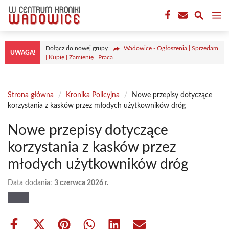
Przejdź
M
do
treści
Dołącz do nowej grupy
Wadowice - Ogłoszenia | Sprzedam
UWAGA!
| Kupię | Zamienię | Praca
Strona główna
/
Kronika Policyjna
/
Nowe przepisy dotyczące
korzystania z kasków przez młodych użytkowników dróg
Nowe przepisy dotyczące
korzystania z kasków przez
młodych użytkowników dróg
Data dodania:
3 czerwca 2026 r.
Share
Share
Share
Share
Share
Share