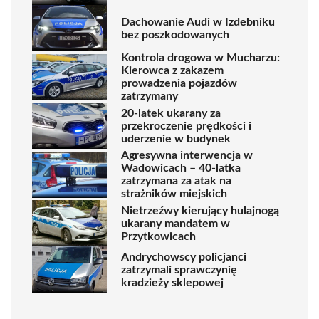
Dachowanie Audi w Izdebniku
bez poszkodowanych
Kontrola drogowa w Mucharzu:
Kierowca z zakazem
prowadzenia pojazdów
zatrzymany
20-latek ukarany za
przekroczenie prędkości i
uderzenie w budynek
Agresywna interwencja w
Wadowicach – 40-latka
zatrzymana za atak na
strażników miejskich
Nietrzeźwy kierujący hulajnogą
ukarany mandatem w
Przytkowicach
Andrychowscy policjanci
zatrzymali sprawczynię
kradzieży sklepowej