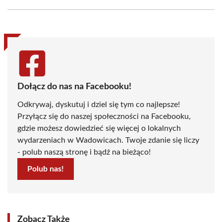
Facebook
X
Pinterest
WhatsApp
LinkedIn
Email
(Twitter)
Dołącz do nas na Facebooku!
Odkrywaj, dyskutuj i dziel się tym co najlepsze!
Przyłącz się do naszej społeczności na Facebooku,
gdzie możesz dowiedzieć się więcej o lokalnych
wydarzeniach w Wadowicach. Twoje zdanie się liczy
- polub naszą stronę i bądź na bieżąco!
Polub nas!
Zobacz Także