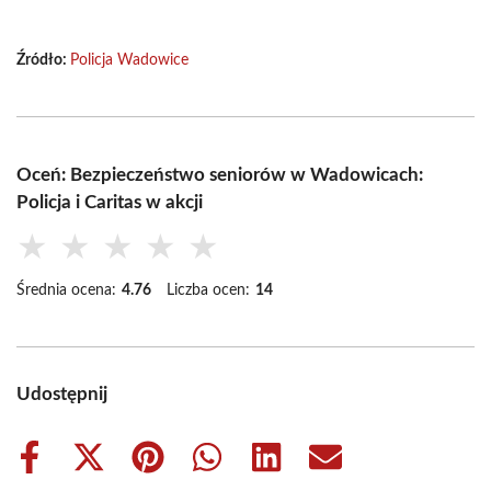
Źródło:
Policja Wadowice
Oceń: Bezpieczeństwo seniorów w Wadowicach:
Policja i Caritas w akcji
★
★
★
★
★
Średnia ocena:
4.76
Liczba ocen:
14
Udostępnij
Share
Share
Share
Share
Share
Share
on
on
on
on
on
on