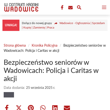
Przejdź
M
do
treści
Dołącz do nowej grupy
Wadowice - Ogłoszenia | Sprzedam
UWAGA!
| Kupię | Zamienię | Praca
Strona główna
/
Kronika Policyjna
/
Bezpieczeństwo seniorów w
Wadowicach: Policja i Caritas w akcji
Bezpieczeństwo seniorów w
Wadowicach: Policja i Caritas w
akcji
Data dodania:
25 września 2025 r.
Share
Share
Share
Share
Share
Share