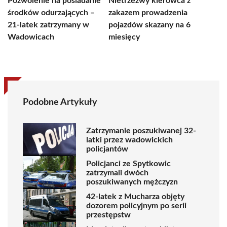
Pozwolenie na posiadanie
Nietrzeźwy kierowca z
środków odurzających –
zakazem prowadzenia
21-latek zatrzymany w
pojazdów skazany na 6
Wadowicach
miesięcy
Podobne Artykuły
Zatrzymanie poszukiwanej 32-
latki przez wadowickich
policjantów
Policjanci ze Spytkowic
zatrzymali dwóch
poszukiwanych mężczyzn
42-latek z Mucharza objęty
dozorem policyjnym po serii
przestępstw