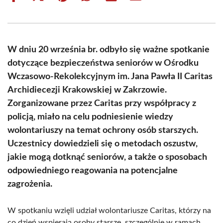
on
on
on
on
on
on
Facebook
X
Pinterest
WhatsApp
LinkedIn
Email
(Twitter)
W dniu 20 września br. odbyło się ważne spotkanie
dotyczące bezpieczeństwa seniorów w Ośrodku
Wczasowo-Rekolekcyjnym im. Jana Pawła II Caritas
Archidiecezji Krakowskiej w Zakrzowie.
Zorganizowane przez Caritas przy współpracy z
policją, miało na celu podniesienie wiedzy
wolontariuszy na temat ochrony osób starszych.
Uczestnicy dowiedzieli się o metodach oszustw,
jakie mogą dotknąć seniorów, a także o sposobach
odpowiedniego reagowania na potencjalne
zagrożenia.
W spotkaniu wzięli udział wolontariusze Caritas, którzy na
co dzień wspierają osoby starsze, szczególnie w ramach