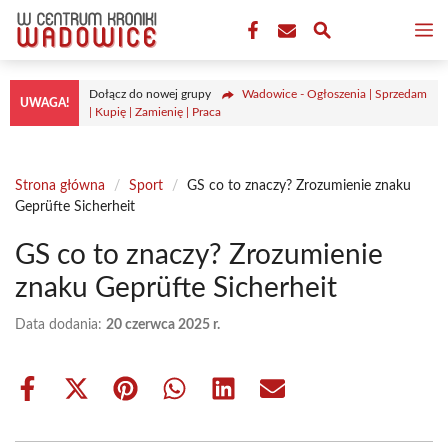
Przejdź
M
do
treści
Dołącz do nowej grupy
Wadowice - Ogłoszenia | Sprzedam
UWAGA!
| Kupię | Zamienię | Praca
Strona główna
/
Sport
/
GS co to znaczy? Zrozumienie znaku
Geprüfte Sicherheit
GS co to znaczy? Zrozumienie
znaku Geprüfte Sicherheit
Data dodania:
20 czerwca 2025 r.
Share
Share
Share
Share
Share
Share
on
on
on
on
on
on
Facebook
X
Pinterest
WhatsApp
LinkedIn
Email
(Twitter)