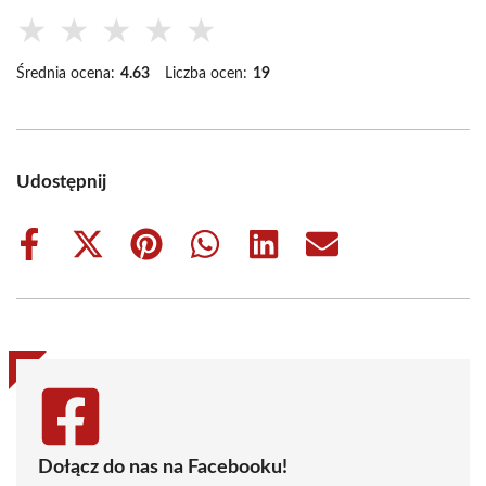
★
★
★
★
★
Średnia ocena:
4.63
Liczba ocen:
19
Udostępnij
Share
Share
Share
Share
Share
Share
on
on
on
on
on
on
Facebook
X
Pinterest
WhatsApp
LinkedIn
Email
(Twitter)
Dołącz do nas na Facebooku!