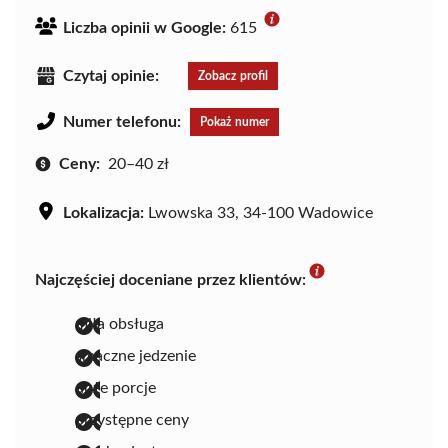
Liczba opinii w Google:
615
Czytaj opinie:
Zobacz profil
Numer telefonu:
Pokaż numer
Ceny:
20–40 zł
Lokalizacja:
Lwowska 33, 34-100 Wadowice
Najczęściej doceniane przez klientów:
miła obsługa
smaczne jedzenie
duże porcje
przystępne ceny