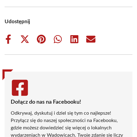
Udostępnij
Share
Share
Share
Share
Share
Share
on
on
on
on
on
on
Facebook
X
Pinterest
WhatsApp
LinkedIn
Email
(Twitter)
Dołącz do nas na Facebooku!
Odkrywaj, dyskutuj i dziel się tym co najlepsze!
Przyłącz się do naszej społeczności na Facebooku,
gdzie możesz dowiedzieć się więcej o lokalnych
wydarzeniach w Wadowicach. Twoje zdanie się liczy