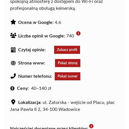
spokojną atmosferę z dostępem do Wi-Fi oraz
profesjonalną obsługą kelnerską.
Ocena w Google:
4.6
Liczba opinii w Google:
740
Czytaj opinie:
Zobacz profil
Strona www:
Pokaż stronę
Numer telefonu:
Pokaż numer
Ceny:
40–140 zł
Lokalizacja:
ul. Zatorska - wejście od Placu, plac
Jana Pawła II 2, 34-100 Wadowice
Najczęściej doceniane przez klientów: