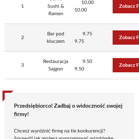
10.00
1
Sushi &
Zobacz F
10.00
Ramen
Bar pod
9.75
2
Zobacz F
kluczem
9.75
Restauracja
9.50
3
Zobacz F
Sajgon
9.50
Przedsiębiorco! Zadbaj o widoczność swojej
firmy!
Chcesz wyróżnić firmę na tle konkurencji?
Sprawdź jak możesz wypromować wizytówkę