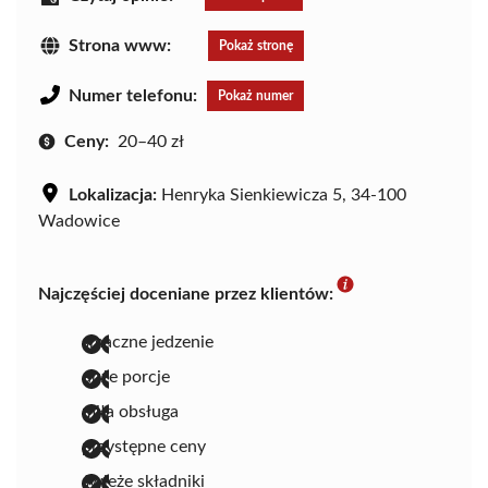
Strona www:
Pokaż stronę
Numer telefonu:
Pokaż numer
Ceny:
20–40 zł
Lokalizacja:
Henryka Sienkiewicza 5, 34-100
Wadowice
Najczęściej doceniane przez klientów:
smaczne jedzenie
duże porcje
miła obsługa
przystępne ceny
świeże składniki