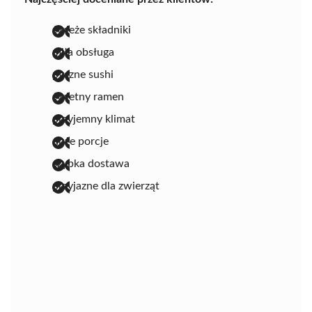
świeże składniki
miła obsługa
pyszne sushi
świetny ramen
przyjemny klimat
duże porcje
szybka dostawa
przyjazne dla zwierząt