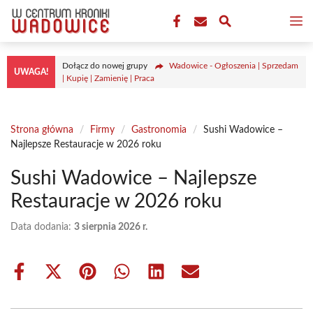
Przejdź
M
do
treści
Dołącz do nowej grupy
Wadowice - Ogłoszenia | Sprzedam
UWAGA!
| Kupię | Zamienię | Praca
Strona główna
/
Firmy
/
Gastronomia
/
Sushi Wadowice –
Najlepsze Restauracje w 2026 roku
Sushi Wadowice – Najlepsze
Restauracje w 2026 roku
Data dodania:
3 sierpnia 2026 r.
Share
Share
Share
Share
Share
Share
on
on
on
on
on
on
Facebook
X
Pinterest
WhatsApp
LinkedIn
Email
(Twitter)