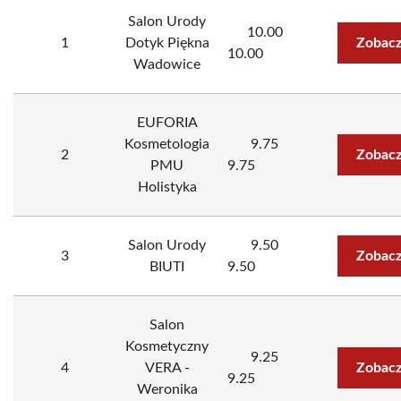
Salon Urody
10.00
1
Dotyk Piękna
Zobacz
10.00
Wadowice
EUFORIA
Kosmetologia
9.75
2
Zobacz
PMU
9.75
Holistyka
Salon Urody
9.50
3
Zobacz
BIUTI
9.50
Salon
Kosmetyczny
9.25
4
VERA -
Zobacz
9.25
Weronika