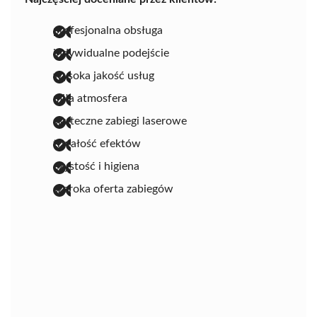
profesjonalna obsługa
indywidualne podejście
wysoka jakość usług
miła atmosfera
skuteczne zabiegi laserowe
trwałość efektów
czystość i higiena
szeroka oferta zabiegów