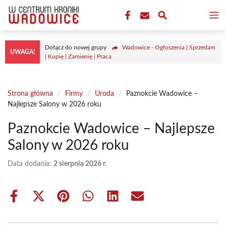
Przejdź
M
do
treści
Dołącz do nowej grupy
Wadowice - Ogłoszenia | Sprzedam
UWAGA!
| Kupię | Zamienię | Praca
Strona główna
/
Firmy
/
Uroda
/
Paznokcie Wadowice –
Najlepsze Salony w 2026 roku
Paznokcie Wadowice – Najlepsze
Salony w 2026 roku
Data dodania:
2 sierpnia 2026 r.
Share
Share
Share
Share
Share
Share
on
on
on
on
on
on
Facebook
X
Pinterest
WhatsApp
LinkedIn
Email
(Twitter)